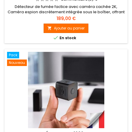
Détecteur de fumée factice avec caméra cachée 2K,
Caméra espion discrètement intégrée sous le boîtier, offrant
un enregistrement vidéo Ultra HD 2K (2304×1296 à 30
Prix
189,00 €
images/seconde) sur carte micro SDHC jusqu’à 128 Go
(carte 128 Go fournie). Détection de mouvement par capteur
Ajouter au panier

PIR avec enregistrement automatique, modes continu ou

En stock
programmé. Sortie vidéo...
Pack
Nouveau