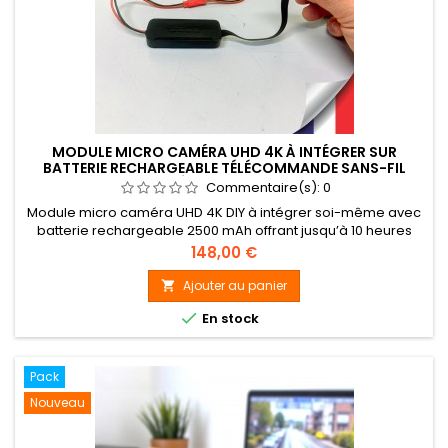
MODULE MICRO CAMÉRA UHD 4K À INTÉGRER SUR
BATTERIE RECHARGEABLE TÉLÉCOMMANDE SANS-FIL
MÉMOIRE 128 GO
Commentaire(s):
0
Module micro caméra UHD 4K DIY à intégrer soi-même avec
batterie rechargeable 2500 mAh offrant jusqu’à 10 heures
d’autonomie. Enregistrement en véritable 4K 30 FPS,
Prix
148,00 €
détection de mouvement, télécommande sans fil et carte
MicroSD 128 Go incluse.
Ajouter au panier


En stock
Pack
Nouveau