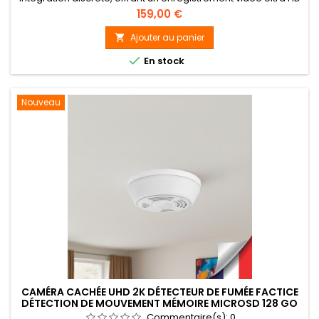
2K (2304×1296 à 30 images/seconde) sur carte micro SDHC
Prix
159,00 €
jusqu’à 128 Go (carte 128 Go fournie). Détection de
mouvement par capteur PIR avec enregistrement
Ajouter au panier

automatique, modes continu ou programmé. Sortie vidéo

En stock
analogique pour visualisation et...
Nouveau
CAMÉRA CACHÉE UHD 2K DÉTECTEUR DE FUMÉE FACTICE
DÉTECTION DE MOUVEMENT MÉMOIRE MICROSD 128 GO
Commentaire(s):
0