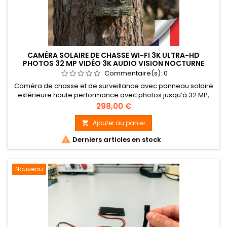
CAMÉRA SOLAIRE DE CHASSE WI-FI 3K ULTRA-HD
PHOTOS 32 MP VIDÉO 3K AUDIO VISION NOCTURNE
INVISIBLE IP68
Commentaire(s):
0
Caméra de chasse et de surveillance avec panneau solaire
extérieure haute performance avec photos jusqu’à 32 MP,
vidéos 3K UHD avec audio, vision nocturne infrarouge
Prix
298,00 €
invisible 950 nm (portée 20 m) et connexion Wi-Fi &amp;
Bluetooth. Enregistrement sur carte mémoire SD / SDHC
Ajouter au panier

jusqu’à 256 Go, déclenchement ultra-rapide 0,6 s, autonomie

Derniers articles en stock
longue durée et...
Nouveau