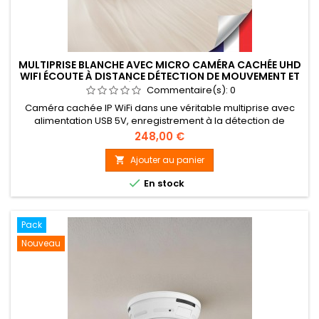
MULTIPRISE BLANCHE AVEC MICRO CAMÉRA CACHÉE UHD
WIFI ÉCOUTE À DISTANCE DÉTECTION DE MOUVEMENT ET
CARTE MÉMOIRE 128GO INCLUS
Commentaire(s):
0
Caméra cachée IP WiFi dans une véritable multiprise avec
alimentation USB 5V, enregistrement à la détection de
mouvement en Full HD 1080P ( 1920×1080 pixels) à 30 images
Prix
248,00 €
par seconde, accessible à distance avec vision UHD 4K,
connexion WiFi / P2P, capteur 2 Mégapixels, angle de vue de
Ajouter au panier

100°, capteur basse luminosité, mémoire sur micro SDXC

En stock
jusqu'à 128Go...
Pack
Nouveau