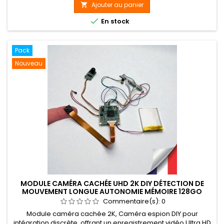
(iPhone) iOS / Android et logiciel PC /MacOS, alerte par
Ajouter au panier

notification push sur appareil mobile, communication

En stock
bidirectionnelle,...
Pack
Nouveau
MODULE CAMÉRA CACHÉE UHD 2K DIY DÉTECTION DE
MOUVEMENT LONGUE AUTONOMIE MÉMOIRE 128GO
Commentaire(s):
0
Module caméra cachée 2K, Caméra espion DIY pour
intégration discrète, offrant un enregistrement vidéo Ultra HD