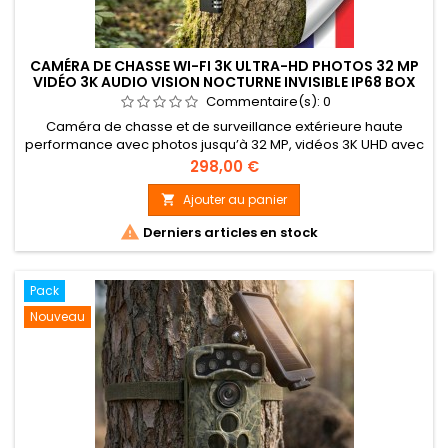
CAMÉRA DE CHASSE WI-FI 3K ULTRA-HD PHOTOS 32 MP
VIDÉO 3K AUDIO VISION NOCTURNE INVISIBLE IP68 BOX
ANTIVANDAL
Commentaire(s):
0
Caméra de chasse et de surveillance extérieure haute
performance avec photos jusqu’à 32 MP, vidéos 3K UHD avec
audio, vision nocturne infrarouge invisible 950 nm (portée 20
Prix
298,00 €
m) et connexion Wi-Fi &amp; Bluetooth. Enregistrement sur
carte mémoire SD / SDHC jusqu’à 256 Go, déclenchement
Ajouter au panier

ultra-rapide 0,6 s, autonomie longue durée et boîtier

Derniers articles en stock
étanche IP68,...
Pack
Nouveau