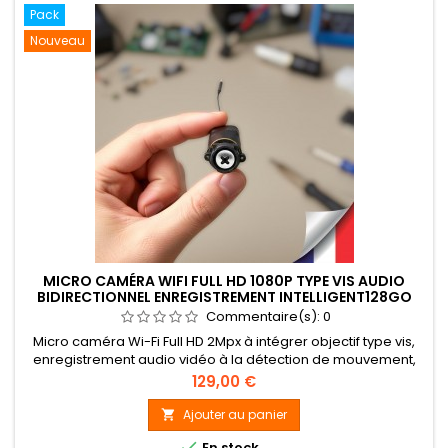
Pack
Nouveau
MICRO CAMÉRA WIFI FULL HD 1080P TYPE VIS AUDIO
BIDIRECTIONNEL ENREGISTREMENT INTELLIGENT128GO
Commentaire(s):
0
Micro caméra Wi-Fi Full HD 2Mpx à intégrer objectif type vis,
enregistrement audio vidéo à la détection de mouvement,
détection humaine, et en continu sur carte micro SDHC
Prix
129,00 €
jusqu'à 128Go incluse, accès a distance depuis un
smartphone / Tablette (iPhone) iOS / Android et logiciel PC
Ajouter au panier

/MacOS, alerte par notification push sur appareil mobile,

En stock