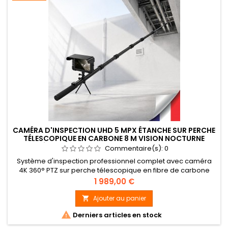
CAMÉRA D'INSPECTION UHD 5 MPX ÉTANCHE SUR PERCHE
TÉLESCOPIQUE EN CARBONE 8 M VISION NOCTURNE
ÉCRAN TACTILE ENREGISTREUR 7 POUCES
Commentaire(s):
0
Système d'inspection professionnel complet avec caméra
4K 360° PTZ sur perche télescopique en fibre de carbone
ultra-légère (jusqu'à 5 mètres), écran tactile 7" HD, audio
Prix
1 989,00 €
bidirectionnel, et vision nocturne. Batterie longue autonomie
jusqu'à 8 heures en fonctionnement. Idéal pour les
Ajouter au panier

inspections techniques dans les zones difficiles d'accès.

Derniers articles en stock