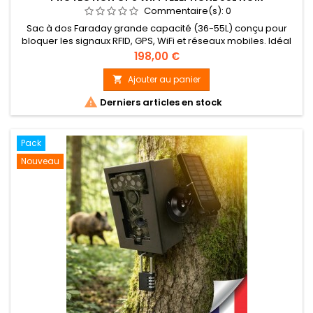
Commentaire(s):
0
Sac à dos Faraday grande capacité (36-55L) conçu pour
bloquer les signaux RFID, GPS, WiFi et réseaux mobiles. Idéal
pour protéger vos appareils électroniques contre le
Prix
198,00 €
piratage, le tracking et les interférences
électromagnétiques.
Ajouter au panier


Derniers articles en stock
Pack
Nouveau