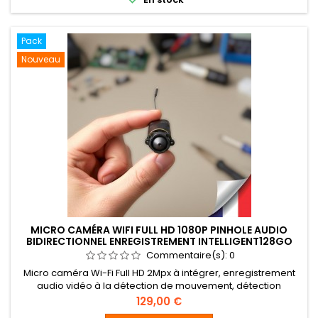
communication...
Pack
Nouveau
MICRO CAMÉRA WIFI FULL HD 1080P PINHOLE AUDIO
BIDIRECTIONNEL ENREGISTREMENT INTELLIGENT128GO
Commentaire(s):
0
Micro caméra Wi-Fi Full HD 2Mpx à intégrer, enregistrement
audio vidéo à la détection de mouvement, détection
humaine, et en continu sur carte micro SDHC jusqu'à 128Go
Prix
129,00 €
incluse, accès a distance depuis un smartphone / Tablette