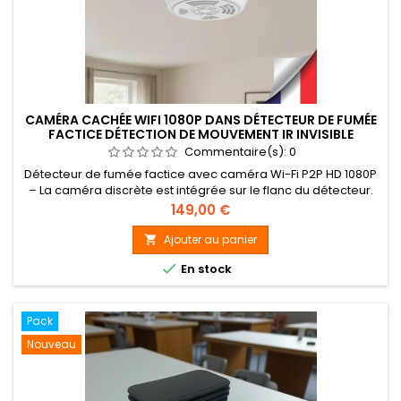
CAMÉRA CACHÉE WIFI 1080P DANS DÉTECTEUR DE FUMÉE
FACTICE DÉTECTION DE MOUVEMENT IR INVISIBLE
MICROSD 128 GO
Commentaire(s):
0
Détecteur de fumée factice avec caméra Wi-Fi P2P HD 1080P
– La caméra discrète est intégrée sur le flanc du détecteur.
Elle permet un enregistrement Full HD 1080P (1920×1080 pixels
Prix
149,00 €
@ 30 ips) sur carte micro SDHC (jusqu’à 128 Go, 128 Go inclus),
avec déclenchement à la détection de mouvement via
Ajouter au panier

capteur PIR, enregistrement programmé ou continu.

En stock
Accédez à...
Pack
Nouveau