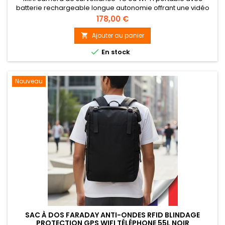
batterie rechargeable longue autonomie offrant une vidéo
Full HD 1080p grace a un capteur 2 mégapixels avec un angle
Prix
178,00 €
de vu de 110°, vision nocturne par infrarouge invisible jusqu'à
5 mètres de portée. Enregistrement sur carte mémoire
Ajouter au panier

microSD jusqu'à 128 Go (128 Go inclus). Installation ultra

En stock
simple...
Nouveau
SAC À DOS FARADAY ANTI-ONDES RFID BLINDAGE
PROTECTION GPS WIFI TÉLÉPHONE 55L NOIR