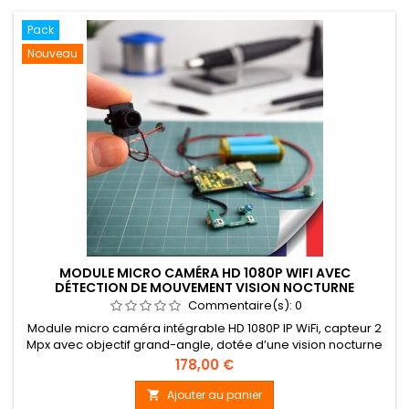
Pack
Nouveau
MODULE MICRO CAMÉRA HD 1080P WIFI AVEC
DÉTECTION DE MOUVEMENT VISION NOCTURNE
INFRAROUGE INVISIBLE 128 GO
Commentaire(s):
0
Module micro caméra intégrable HD 1080P IP WiFi, capteur 2
Mpx avec objectif grand-angle, dotée d’une vision nocturne
infrarouge invisible 940 nm. Enregistrement sur détection de
Prix
178,00 €
mouvement ou en continu sur carte microSD (128 Go fournie).
Accès à distance via smartphone et tablette iOS
Ajouter au panier
