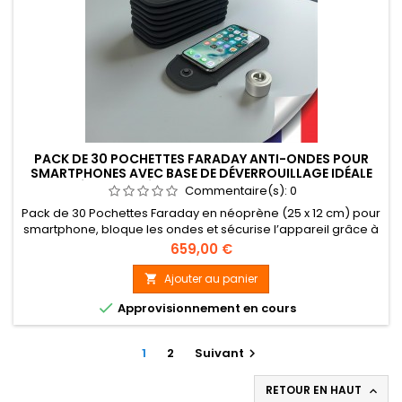
PACK DE 30 POCHETTES FARADAY ANTI-ONDES POUR
SMARTPHONES AVEC BASE DE DÉVERROUILLAGE IDÉALE
ÉCOLES ET ÉTABLISSEMENTS SCOLAIRES
Commentaire(s):
0
Pack de 30 Pochettes Faraday en néoprène (25 x 12 cm) pour
smartphone, bloque les ondes et sécurise l’appareil grâce à
sa fermeture magnétique anti-vol. Idéale pour écoles et
Prix
659,00 €
établissements scolaires, avec base de démagnétisation
Ajouter au panier


Approvisionnement en cours
1
2
Suivant

RETOUR EN HAUT
