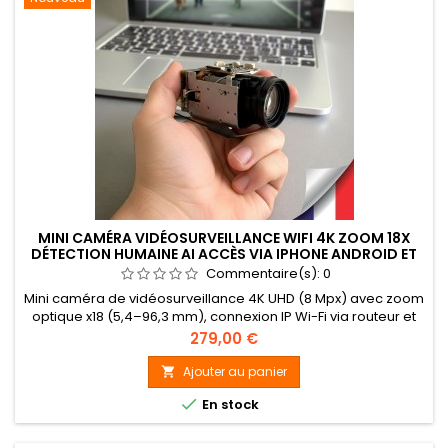
MINI CAMÉRA VIDÉOSURVEILLANCE WIFI 4K ZOOM 18X
DÉTECTION HUMAINE AI ACCÈS VIA IPHONE ANDROID ET
PC AVEC MICROSD 256 GO
Commentaire(s):
0
Mini caméra de vidéosurveillance 4K UHD (8 Mpx) avec zoom
optique x18 (5,4–96,3 mm), connexion IP Wi-Fi via routeur et
appairage P2P simplifié. Accès et contrôle à distance depuis
Prix
279,00 €
smartphone et tablette iOS / Android ainsi que logiciel PC,
avec écoute audio intégrée grâce au microphone.
Ajouter au panier

Enregistrement vidéo 4K continu, programmé, en timelapse

En stock
ou déclenché...