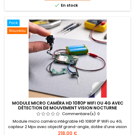
(iPhone/iPad) et Android, avec alertes par notification push

En stock
en cas de...
Pack
Nouveau
MODULE MICRO CAMÉRA HD 1080P WIFI OU 4G AVEC
DÉTECTION DE MOUVEMENT VISION NOCTURNE
INFRAROUGE INVISIBLE 128 GO
Commentaire(s):
0
Module micro caméra intégrable HD 1080P IP WiFi ou 4G,
capteur 2 Mpx avec objectif grand-angle, dotée d’une vision
nocturne infrarouge invisible 940 nm. Enregistrement sur
Prix
218,00 €