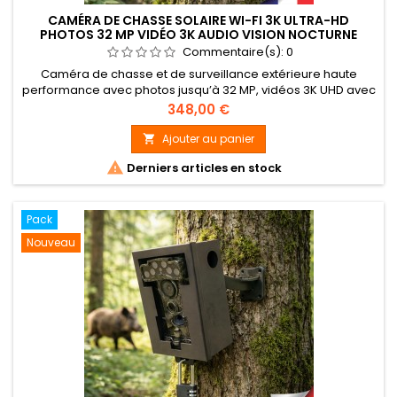
CAMÉRA DE CHASSE SOLAIRE WI-FI 3K ULTRA-HD
PHOTOS 32 MP VIDÉO 3K AUDIO VISION NOCTURNE
INVISIBLE IP68 BOX ANTIVANDAL
Commentaire(s):
0
Caméra de chasse et de surveillance extérieure haute
performance avec photos jusqu’à 32 MP, vidéos 3K UHD avec
audio, vision nocturne infrarouge invisible 950 nm (portée 20
Prix
348,00 €
m) et connexion Wi-Fi &amp; Bluetooth. Enregistrement sur
carte mémoire SD / SDHC jusqu’à 256 Go, déclenchement
Ajouter au panier

ultra-rapide 0,6 s, autonomie longue durée et boîtier

Derniers articles en stock
étanche IP68,...
Pack
Nouveau