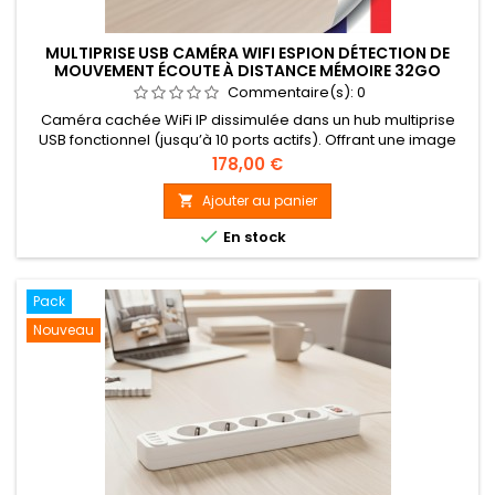
MULTIPRISE USB CAMÉRA WIFI ESPION DÉTECTION DE
MOUVEMENT ÉCOUTE À DISTANCE MÉMOIRE 32GO
Commentaire(s):
0
Caméra cachée WiFi IP dissimulée dans un hub multiprise
USB fonctionnel (jusqu’à 10 ports actifs). Offrant une image
UHD 4K en direct et un enregistrement vidéo Full HD 1080P,
Prix
178,00 €
cette caméra espion intègre un capteur 2 Mégapixels grand
angle 90° avec détection de mouvement et vision en basse
Ajouter au panier

luminosité. Elle enregistre sur carte microSDHC jusqu’à

En stock
128Go...
Pack
Nouveau