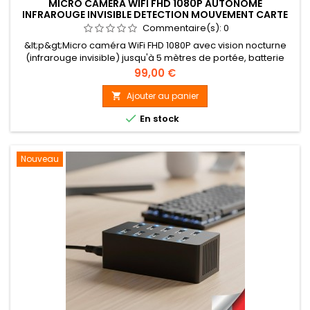
MICRO CAMÉRA WIFI FHD 1080P AUTONOME
INFRAROUGE INVISIBLE DETECTION MOUVEMENT CARTE
SD 32GO
Commentaire(s):
0
&lt;p&gt;Micro caméra WiFi FHD 1080P avec vision nocturne
(infrarouge invisible) jusqu'à 5 mètres de portée, batterie
rechargeable intégrée jusqu'à 3 heures d'autonomie,
Prix
99,00 €
Enregistrement en continu ou à la détection de mouvement,
enregistre sur carte micro SDHC (max.32Go, carte 32Go
Ajouter au panier

fournie), accès en mode point à point (en direct) ou

En stock
connexion à distance...
Nouveau