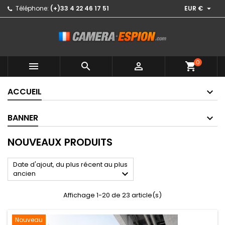

Téléphone:
(+)33 4 22 46 17 51
EUR €
0



shopping_cart
ACCUEIL
BANNER
NOUVEAUX PRODUITS
Date d'ajout, du plus récent au plus

ancien
Affichage 1-20 de 23 article(s)
Nouveau