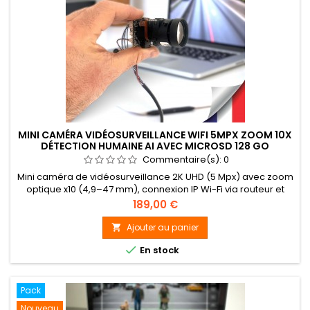
MINI CAMÉRA VIDÉOSURVEILLANCE WIFI 5MPX ZOOM 10X
DÉTECTION HUMAINE AI AVEC MICROSD 128 GO
Commentaire(s):
0
Mini caméra de vidéosurveillance 2K UHD (5 Mpx) avec zoom
optique x10 (4,9–47 mm), connexion IP Wi-Fi via routeur et
appairage P2P simplifié. Accès et contrôle à distance depuis
Prix
189,00 €
smartphone et tablette iOS / Android ainsi que logiciel PC,
avec écoute audio intégrée grâce au microphone.
Ajouter au panier

Enregistrement vidéo 2K continu, programmé, en timelapse

En stock
ou déclenché...
Pack
Nouveau