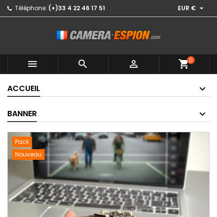

Téléphone:
(+)33 4 22 46 17 51
EUR €
0



shopping_cart
ACCUEIL
BANNER
Pack
Nouveau