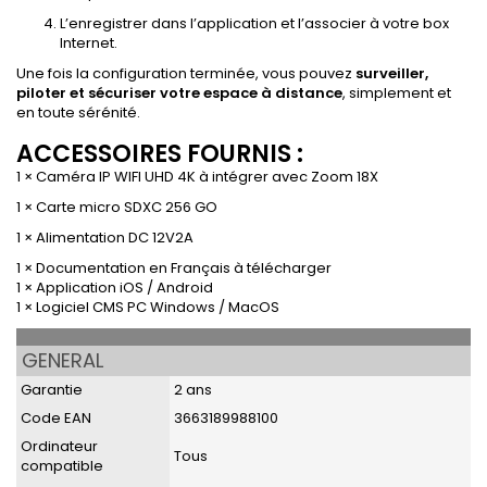
L’enregistrer dans l’application et l’associer à votre box
Internet.
Une fois la configuration terminée, vous pouvez
surveiller,
piloter et sécuriser votre espace à distance
, simplement et
en toute sérénité.
ACCESSOIRES FOURNIS :
1 × Caméra IP WIFI UHD 4K à intégrer avec Zoom 18X
1 × Carte micro SDXC 256 GO
1 × Alimentation DC 12V2A
1 × Documentation en Français à télécharger
1 × Application iOS / Android
1 × Logiciel CMS PC Windows / MacOS
GENERAL
Garantie
2 ans
Code EAN
3663189988100
Ordinateur
Tous
compatible