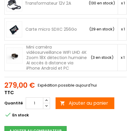
Transformateur 12V 2A
(130 en stock)
x 1
Carte micro SDXC 256Go
(29 en stock)
x 1
Mini caméra
vidéosurveillance WIFI UHD 4K
Zoom 18X détection humaine
(3 en stock)
x 1
AI accès à distance via
iPhone Android et PC
279,00 €
Expédition possible aujourd'hui
TTC
Ajouter au panier
Quantité


En stock
AJOUTER AU COMPARATEUR