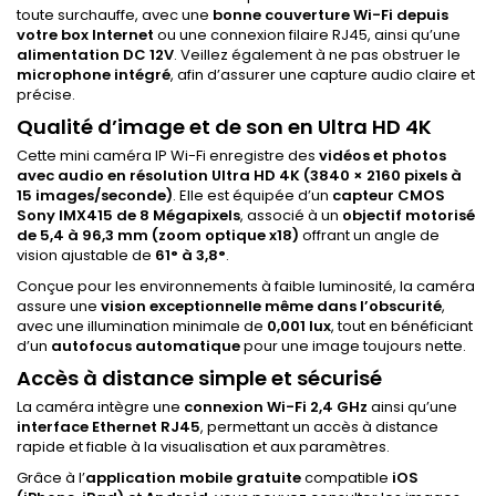
toute surchauffe, avec une
bonne couverture Wi-Fi depuis
votre box Internet
ou une connexion filaire RJ45, ainsi qu’une
alimentation DC 12V
. Veillez également à ne pas obstruer le
microphone intégré
, afin d’assurer une capture audio claire et
précise.
Qualité d’image et de son en Ultra HD 4K
Cette mini caméra IP Wi-Fi enregistre des
vidéos et photos
avec audio en résolution Ultra HD 4K (3840 × 2160 pixels à
15 images/seconde)
. Elle est équipée d’un
capteur CMOS
Sony IMX415 de 8 Mégapixels
, associé à un
objectif motorisé
de 5,4 à 96,3 mm (zoom optique x18)
offrant un angle de
vision ajustable de
61° à 3,8°
.
Conçue pour les environnements à faible luminosité, la caméra
assure une
vision exceptionnelle même dans l’obscurité
,
avec une illumination minimale de
0,001 lux
, tout en bénéficiant
d’un
autofocus automatique
pour une image toujours nette.
Accès à distance simple et sécurisé
La caméra intègre une
connexion Wi-Fi 2,4 GHz
ainsi qu’une
interface Ethernet RJ45
, permettant un accès à distance
rapide et fiable à la visualisation et aux paramètres.
Grâce à l’
application mobile gratuite
compatible
iOS