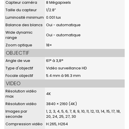
Capteur caméra
8 Mégapixels
Taille du capteur
1/2.8”
Luminosité minimum
0.001 lux
Balance des blancs
Oui - automatique
Wide dynamic
Oui - automatique
range
Zoom optique
18×
OBJECTIF
Angle de vue
61° à 3,8°
Type d'objectif
Vidéo surveillance HD
Focale objectif
5.4 mm à 96.3 mm
VIDEO
Résolution vidéo
4K
max
Résolution vidéo
3840 × 2160 (4K)
Images par
1, 2, 3, 4, 5, 6, 7, 8, 9, 10, 11, 12, 13, 14, 15, 17, 18,
seconde
20, 24, 25, 27, 30
Compression vidéo
H.265, H264