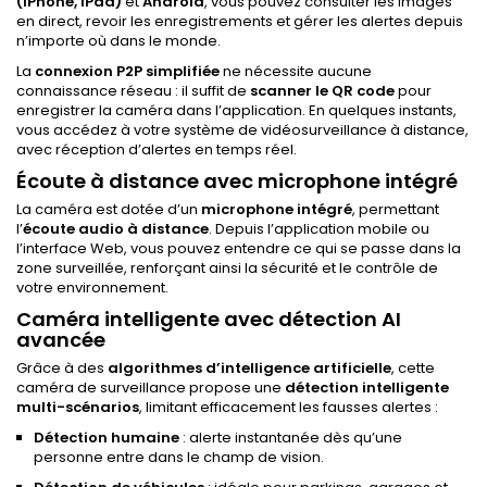
(iPhone, iPad)
et
Android
, vous pouvez consulter les images
en direct, revoir les enregistrements et gérer les alertes depuis
n’importe où dans le monde.
La
connexion P2P simplifiée
ne nécessite aucune
connaissance réseau : il suffit de
scanner le QR code
pour
enregistrer la caméra dans l’application. En quelques instants,
vous accédez à votre système de vidéosurveillance à distance,
avec réception d’alertes en temps réel.
Écoute à distance avec microphone intégré
La caméra est dotée d’un
microphone intégré
, permettant
l’
écoute audio à distance
. Depuis l’application mobile ou
l’interface Web, vous pouvez entendre ce qui se passe dans la
zone surveillée, renforçant ainsi la sécurité et le contrôle de
votre environnement.
Caméra intelligente avec détection AI
avancée
Grâce à des
algorithmes d’intelligence artificielle
, cette
caméra de surveillance propose une
détection intelligente
multi-scénarios
, limitant efficacement les fausses alertes :
Détection humaine
: alerte instantanée dès qu’une
personne entre dans le champ de vision.