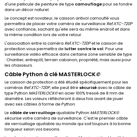
d'une pellicule de peinture de type
camouflage
pour se fondre
dans un décor naturel.
Le concept est novateur, le caisson antivol camouflé vous
permettra de placer votre caméra de surveillance
Ref.XTC-720P
avec confiance, sachant qu'elle sera au même endroit et dans
la même condition lors de votre retour.
L'association entre la caméra
Ref.XTC-720P
et le caisson de
protection vous permettra de
lutter contre le vol
. Pour une
surveillance vidéo efficace dans certaine zone sensible de type
: Chantier, entrepôt, terrain cabanon, propriété, mais aussi pour
les chasseurs.
Câble Python à clé MASTERLOCK
©
Le caisson de protection a été étudié spécifiquement pour les
caméras
Ref.XTC-720P
, elle peut être
sécurisé
avec le câble de
type Python
MASTERLOCK
©
en acier 100% tressé de 8 mm de
diamètre. Les voleurs réfléchiront à deux fois avant de jouer
avec ses câbles à forme de Python.
Le
câble de verrouillage
ajustable Python
MASTERLOCK
©
sécurise votre caméra de surveillance. C'est le premier câble
de verrouillage ajustable au monde qui soit toujours à la bonne
longueur selon vos besoins.