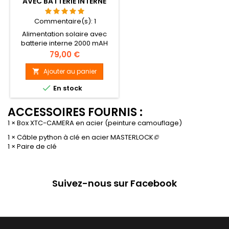
AVEC BATTERIE INTERNE
2000 MAH POUR CAMÉRA
DE CHASSE XTC
Commentaire(s):
1
Alimentation solaire avec
batterie interne 2000 mAH
pour caméra XTC
Prix
79,00 €
Ajouter au panier


En stock
ACCESSOIRES FOURNIS :
1 × Box XTC-CAMERA en acier (peinture camouflage)
1 × Câble python à clé en acier MASTERLOCK
©
1 × Paire de clé
Suivez-nous sur Facebook