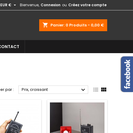

EUR €
Bienvenue,
Connexion
ou
Créez votre compte
shopping_cart
Panier:
0
Produits - 0,00 €
CONTACT



ier par :
Prix, croissant