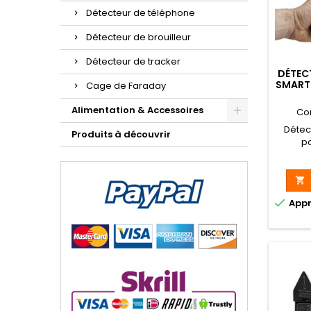
Détecteur de téléphone
Détecteur de brouilleur
Détecteur de tracker
DÉTEC
SMART
Cage de Faraday
4G 5G
Alimentation & Accessoires
Co
Détec
Produits à découvrir
po
smartph
5G, aff
détec

vibra

Appr
silenc
déte
centi
mè
fonct