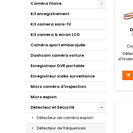
Caméra filaire
Kit enregistrement
Kit camera sans-fil
D
Kit camera & ecran LCD
P
Caméra sport embarquée
Co
Détec
Dashcam caméra voiture
d'ondes
WIF
Enregistreur DVR portable
B
Profess

Enregistreur vidéo surveillance
de d
Micro caméra d'inspection
Micro espion
Détecteur et Sécurité
Détecteur de caméra espion
Détecteur de fréquences