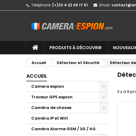
Téléphone:
(+)33 4 22 46 17 51
Email:
contact@a
PRODUITS À DÉCOUVRIR
NOUVEAUX
Accueil
Détecteur et Sécurité
Détecteur de
Détec
ACCUEIL
Camera espion
Il y a 9 pr
Traceur GPS espion
Caméra de chasse
Caméra IP et Wifi
Caméra Alarme GSM / 3G / 4G