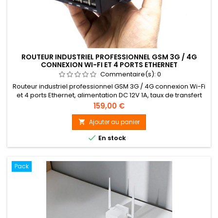
ROUTEUR INDUSTRIEL PROFESSIONNEL GSM 3G / 4G
CONNEXION WI-FI ET 4 PORTS ETHERNET
Commentaire(s):
0
Routeur industriel professionnel GSM 3G / 4G connexion Wi-Fi
et 4 ports Ethernet, alimentation DC 12V 1A, taux de transfert
Wi-Fi 10/100 Mbps, taux de transfert 4G jusqu'à 150 Mbps
Prix
159,00 €
Ajouter au panier


En stock
Pack