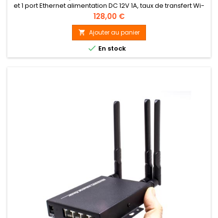
et 1 port Ethernet alimentation DC 12V 1A, taux de transfert Wi-
Fi 10/100 Mbps, taux de transfert 4G jusqu'à 150 Mbps,
Prix
128,00 €
waterproof IP 66
Ajouter au panier


En stock