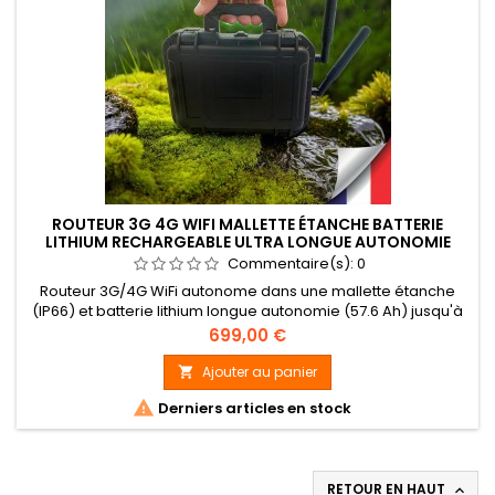
ROUTEUR 3G 4G WIFI MALLETTE ÉTANCHE BATTERIE
LITHIUM RECHARGEABLE ULTRA LONGUE AUTONOMIE
Commentaire(s):
0
Routeur 3G/4G WiFi autonome dans une mallette étanche
(IP66) et batterie lithium longue autonomie (57.6 Ah) jusqu'à
20 jours. Compatible avec la plupart des caméras Wi-Fi et
Prix
699,00 €
toutes les cartes SIM nano, il offre une connexion rapide et
stable, idéale pour les environnements extérieurs ou les
Ajouter au panier

projets mobiles.

Derniers articles en stock
RETOUR EN HAUT
