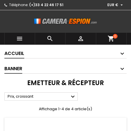

Téléphone:
(+)33 4 22 46 17 51
EUR €
0



shopping_cart
ACCUEIL
BANNER
EMETTEUR & RÉCEPTEUR

Prix, croissant
Affichage 1-4 de 4 article(s)