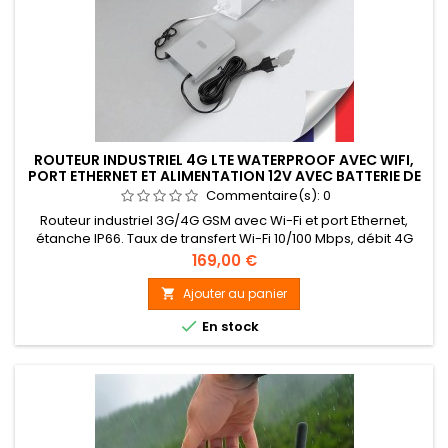
ROUTEUR INDUSTRIEL 4G LTE WATERPROOF AVEC WIFI,
PORT ETHERNET ET ALIMENTATION 12V AVEC BATTERIE DE
SECOURS
Commentaire(s):
0
Routeur industriel 3G/4G GSM avec Wi-Fi et port Ethernet,
étanche IP66. Taux de transfert Wi-Fi 10/100 Mbps, débit 4G
jusqu’à 150 Mbps. Alimentation 12V 1.5A avec batterie de
Prix
169,00 €
secours intégrée offrant 5 à 8 heures d’autonomie en cas de
coupure.
Ajouter au panier


En stock