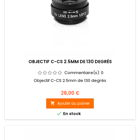
OBJECTIF C-CS 2.5MM DE 130 DEGRÉS
Commentaire(s):
0
Objectif C-CS 2.5mm de 130 degrés
Prix
28,00 €
Ajouter au panier


En stock