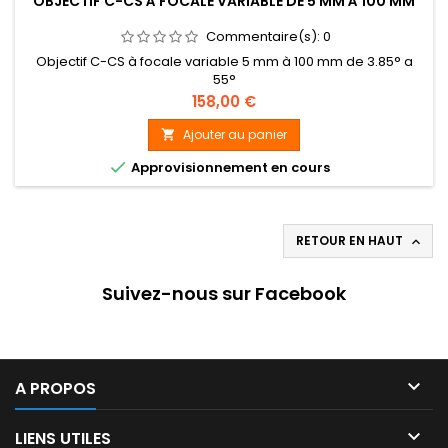
OBJECTIF C-CS À FOCALE VARIABLE DE 5 MM À 100 MM
Commentaire(s):
0
Objectif C-CS à focale variable 5 mm à 100 mm de 3.85° a
55°
Prix
158,00 €
Ajouter au panier


Approvisionnement en cours
RETOUR EN HAUT

Suivez-nous sur Facebook

A PROPOS

LIENS UTILES