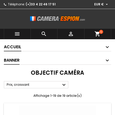

Téléphone:
(+)33 4 22 46 17 51
EUR €
0



shopping_cart
ACCUEIL
BANNER
OBJECTIF CAMÉRA

Prix, croissant
Affichage 1-19 de 19 article(s)