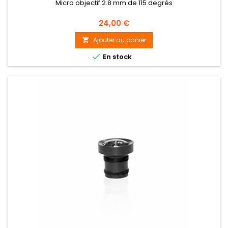
Micro objectif 2.8 mm de 115 degrés
Prix
24,00 €
Ajouter au panier


En stock