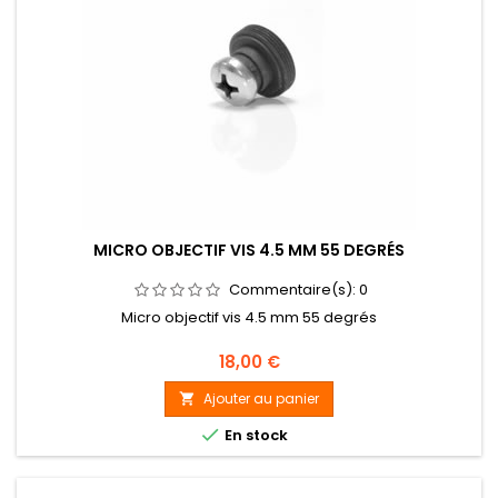
MICRO OBJECTIF VIS 4.5 MM 55 DEGRÉS
Commentaire(s):
0
Micro objectif vis 4.5 mm 55 degrés
Prix
18,00 €
Ajouter au panier


En stock