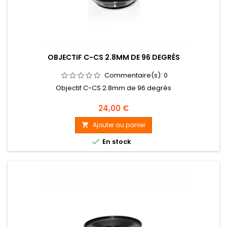
OBJECTIF C-CS 2.8MM DE 96 DEGRÉS
Commentaire(s):
0
Objectif C-CS 2.8mm de 96 degrés
Prix
24,00 €
Ajouter au panier


En stock