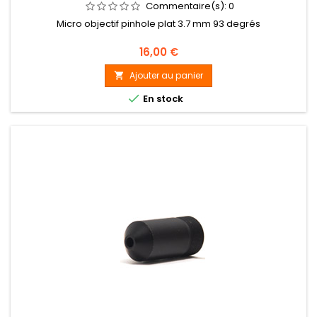
Commentaire(s):
0
Micro objectif pinhole plat 3.7 mm 93 degrés
Prix
16,00 €
Ajouter au panier


En stock