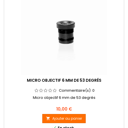
MICRO OBJECTIF 6 MM DE 53 DEGRÉS
Commentaire(s):
0
Micro objectif 6 mm de 53 degrés
Prix
10,00 €
Ajouter au panier


En stock