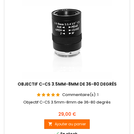
OBJECTIF C-CS 3.5MM-8MM DE 36-80 DEGRÉS
Commentaire(s):
1
Objectif C-CS 3.5mm-8mm de 36-80 degrés
Prix
29,00 €
Ajouter au panier


En stock