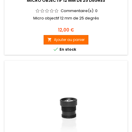
MICRO OBJECTIF 12 MM DE 25 DEGRÉS
Commentaire(s):
0
Micro objectif 12 mm de 25 degrés
Prix
12,00 €
Ajouter au panier


En stock