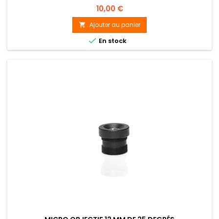
Prix
10,00 €
Ajouter au panier


En stock