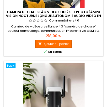
CAMERA DE CHASSE 4G VIDEO UHD 2K ET PHOTO 14MPX
VISION NOCTURNE LONGUE AUTONOMIE AUDIO VIDÉO EN
DIRECT DÉTECTION DE MOUVEMENT
Commentaire(s):
0
Caméra de vidéosurveillance 4G "caméra de chasse"
couleur camouflage, communication IP sans-fil via GSM 3G,
4G (carte SIM avec crédit DATA internet "taille nano"),
Prix
218,00 €
connexion simplifiée P2P, capteur 5 Mpx, grand angle de vue
120°, waterproof IP66, vision nocturne jusqu'à 15 m de portée
Ajouter au panier

par LED infrarouge discrète, communication bidirectionnelle,

En stock
2 modes...
Pack