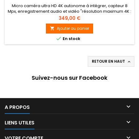
Micro caméra ultra HD 4K autonome à intégrer, capteur 8
Mpx, enregistrement audio et vidéo "résolution maximum 4K :
3840×2160p@30 ips sur carte mémoire micro SDHC (128Go
Prix
349,00 €
incluse) à la détection de mouvement ou en continu,
contrôlable à distance via télécommande sans-fil ou par
Ajouter au panier

connexion Wi-Fi (direct) via application smartphone

En stock
iOS/Android.
RETOUR EN HAUT

Suivez-nous sur Facebook

A PROPOS

LIENS UTILES

VOTRE COMPTE