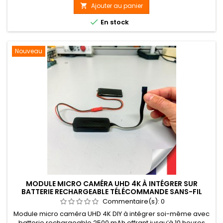
Ajouter au panier


En stock
Nouveau
MODULE MICRO CAMÉRA UHD 4K À INTÉGRER SUR
BATTERIE RECHARGEABLE TÉLÉCOMMANDE SANS-FIL
MÉMOIRE 128 GO
Commentaire(s):
0
Module micro caméra UHD 4K DIY à intégrer soi-même avec
batterie rechargeable 2500 mAh offrant jusqu’à 10 heures