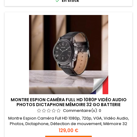

En stock
MONTRE ESPION CAMÉRA FULL HD 1080P VIDÉO AUDIO
PHOTOS DICTAPHONE MÉMOIRE 32 GO BATTERIE
RECHARGEABLE BRACELET CUIR
Commentaire(s):
0
Montre Espion Caméra Full HD 1080p, 720p, VGA, Vidéo Audio,
Photos, Dictaphone, Détection de mouvement, Mémoire 32
Go, Batterie Rechargeable, Bracelet cuir
Prix
129,00 €