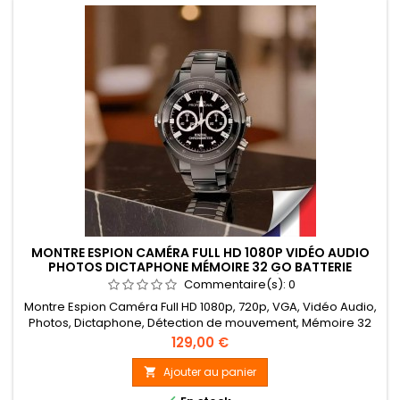
MONTRE ESPION CAMÉRA FULL HD 1080P VIDÉO AUDIO
PHOTOS DICTAPHONE MÉMOIRE 32 GO BATTERIE
RECHARGEABLE BRACELET MÉTAL
Commentaire(s):
0
Montre Espion Caméra Full HD 1080p, 720p, VGA, Vidéo Audio,
Photos, Dictaphone, Détection de mouvement, Mémoire 32
Go, Batterie Rechargeable, Bracelet métal
Prix
129,00 €
Ajouter au panier
