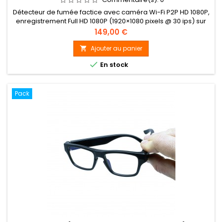
Détecteur de fumée factice avec caméra Wi-Fi P2P HD 1080P,
enregistrement Full HD 1080P (1920×1080 pixels @ 30 ips) sur
carte micro SDHC (jusqu'à 128 Go, 128 Go inclus), enregistre à
Prix
149,00 €
la détection de mouvement par capteur "PIR", programmé et
en continu, accès à distance sur smartphone et tablette iOs
Ajouter au panier

(iPad / iPhone) et Android, Alerte détection par...

En stock
Pack