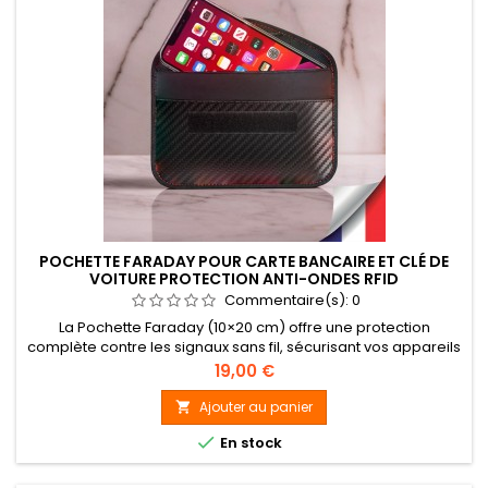
POCHETTE FARADAY POUR CARTE BANCAIRE ET CLÉ DE
VOITURE PROTECTION ANTI-ONDES RFID
Commentaire(s):
0
La Pochette Faraday (10×20 cm) offre une protection
complète contre les signaux sans fil, sécurisant vos appareils
électroniques contre le piratage, le suivi et l'espionnage. Son
Prix
19,00 €
blindage en titane RF double couche et nylon balistique
waterproof bloque appels, SMS, WIFI, GPS, Bluetooth, NFC et
Ajouter au panier

RFID. Idéale pour cartes sans contact, passeports modernes

En stock
et...