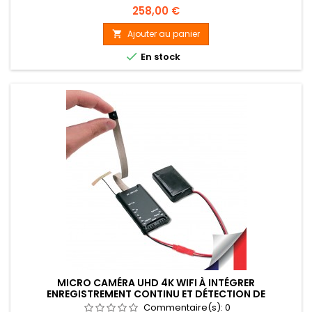
prise photo &amp; vidéo, mémoire microSDHC jusqu'à 64Go
Prix
258,00 €
Ajouter au panier


En stock
MICRO CAMÉRA UHD 4K WIFI À INTÉGRER
ENREGISTREMENT CONTINU ET DÉTECTION DE
MOUVEMENT MÉMOIRE 128GO
Commentaire(s):
0