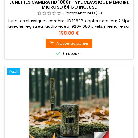
LUNETTES CAMÉRA HD 1080P TYPE CLASSIQUE MÉMOIRE
MICROSD 64 GO INCLUSE
Commentaire(s):
0
Lunettes classiques caméra HD 1080P, capteur couleur 2 Mpx
avec enregistreur audio vidéo 1920×1080 pixels, mémoire sur
carte micro SDHC jusqu'à 64 Go (64 Go inclus),
Prix
198,00 €
enregistrement photo &amp; vidéo audio manuel,
autonomie jusqu'à 90 minutes en enregistrement continu
Ajouter au panier


En stock
Pack