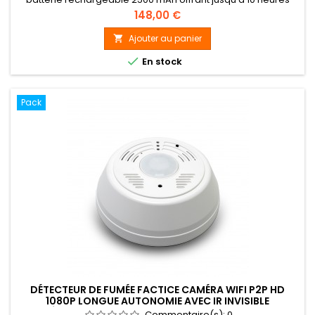
d’autonomie. Enregistrement en véritable 4K 30 FPS,
Prix
148,00 €
détection de mouvement, télécommande sans fil et carte
MicroSD 128 Go incluse.
Ajouter au panier


En stock
Pack
DÉTECTEUR DE FUMÉE FACTICE CAMÉRA WIFI P2P HD
1080P LONGUE AUTONOMIE AVEC IR INVISIBLE
DÉTECTEUR DE MOUVEMENT SUR CARTE 128 GO
Commentaire(s):
0