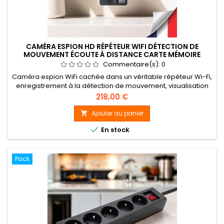
CAMÉRA ESPION HD RÉPÉTEUR WIFI DÉTECTION DE
MOUVEMENT ÉCOUTE À DISTANCE CARTE MÉMOIRE
128GO
Commentaire(s):
0
Caméra espion WiFi cachée dans un véritable répéteur Wi-Fi,
enregistrement à la détection de mouvement, visualisation
en UHD 4K, et enregistrement audio vidéo en FHD 1080P
Prix
218,00 €
(1920×1080 pixels à 30 images secondes), capteur 2
Mégapixels, angle de vue à 90°, capteur basse luminosité,
Ajouter au panier

carte mémoire micro SDXC jusqu'à 128Go incluse, accessible

En stock
et configurable à...
Pack