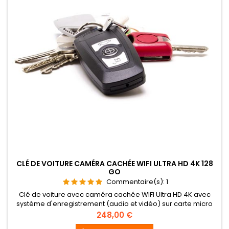
CLÉ DE VOITURE CAMÉRA CACHÉE WIFI ULTRA HD 4K 128
GO
Commentaire(s):
1
Clé de voiture avec caméra cachée WIFI Ultra HD 4K avec
système d'enregistrement (audio et vidéo) sur carte micro
SDHC 128Go incluse. Visualisation à distance sur smartphone
Prix
248,00 €
et tablette (iOs et Android), connexion WiFi directe.