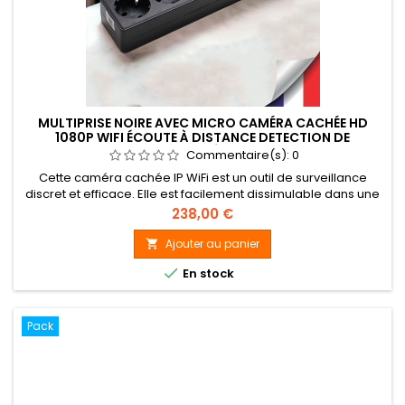
MULTIPRISE NOIRE AVEC MICRO CAMÉRA CACHÉE HD
1080P WIFI ÉCOUTE À DISTANCE DETECTION DE
MOUVEMENT ET CARTE MÉMOIRE 128GO INCLUS
Commentaire(s):
0
Cette caméra cachée IP WiFi est un outil de surveillance
discret et efficace. Elle est facilement dissimulable dans une
multiprise de couleur noire, ce qui la rend invisible. Elle est
Prix
238,00 €
équipée d’un capteur 2 Mégapixels avec un angle de vue de
100°, ce qui permet de couvrir une large zone de
Ajouter au panier

surveillance. Elle enregistre à la détection de mouvement en

En stock
1080P...
Pack