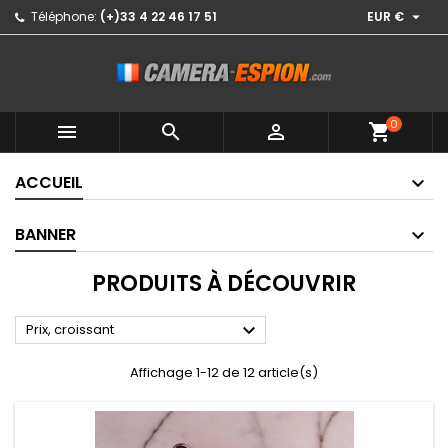

Téléphone:
(+)33 4 22 46 17 51
EUR €
0



shopping_cart
ACCUEIL
BANNER
PRODUITS À DÉCOUVRIR

Prix, croissant
Affichage 1-12 de 12 article(s)