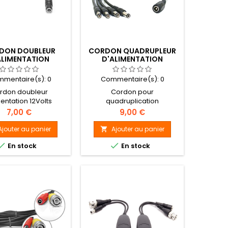
DON DOUBLEUR
CORDON QUADRUPLEUR
ALIMENTATION
D'ALIMENTATION
mentaire(s):
0
Commentaire(s):
0
rdon doubleur
Cordon pour
entation 12Volts
quadruplication
d'alimentation 12 Volts
Prix
Prix
7,00 €
9,00 €
Ajouter au panier
Ajouter au panier



En stock
En stock