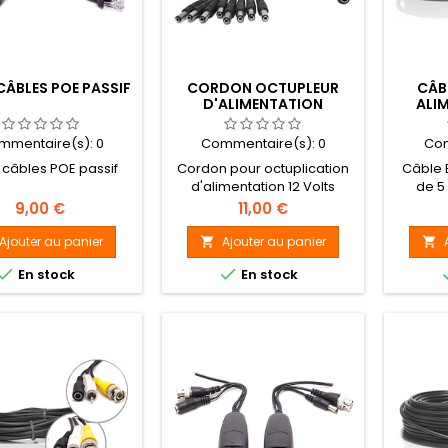
 CÂBLES POE PASSIF
CORDON OCTUPLEUR
CÂB
D'ALIMENTATION
ALI
mmentaire(s):
0
Commentaire(s):
0
Com
e câbles POE passif
Cordon pour octuplication
Câble 
d'alimentation 12 Volts
de 5
Prix
Prix
9,00 €
11,00 €
Ajouter au panier
Ajouter au panier




En stock
En stock