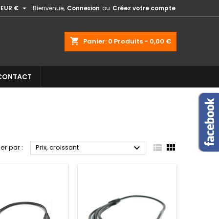

EUR €
Bienvenue,
Connexion
ou
Créez votre compte
shopping_cart
Panier:
0
Produits - 0,00 €
CONTACT



ier par :
Prix, croissant