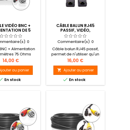
LE VIDÉO BNC +
CÂBLE BALUN RJ45
MENTATION DE 5
PASSIF, VIDÉO,
MÈTRES
ALIMENTATION
mentaire(s):
0
Commentaire(s):
0
BNC + Alimentation
Câble balun RJ45 passif,
 mètres 75 Ohms
permet de n'utiliser qu'un
seul câble RJ45 pour
Prix
Prix
14,00 €
16,00 €
transporter les informations
vidéos et l'alimentation.
Ajouter au panier
Ajouter au panier



En stock
En stock