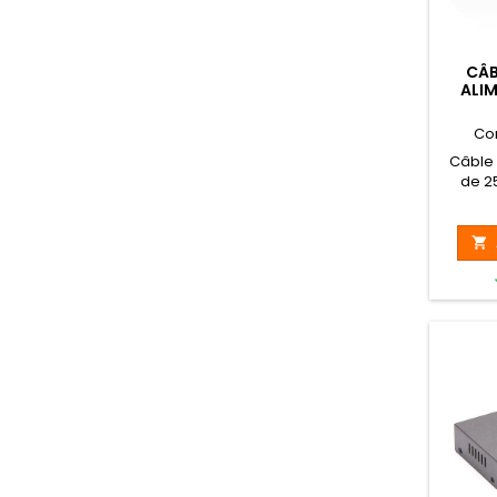
CÂB
ALIM
Co
Câble 
de 2
