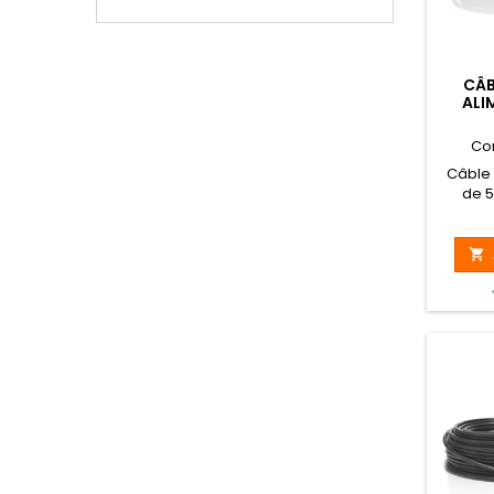
CÂB
ALI
Co
Câble 
de 
