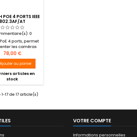
 POE 4 PORTS IEEE
802.3AF/AT
mmentaire(s):
0
 PoE 4 ports, permet
menter les caméras
tibles norme PoE
Prix
78,00 €
ment avec un câble
et RJ45, répond à la
Ajouter au panier
PoE IEEE 802.3af/at
niers articles en
(14.4w, 30w).
stock
1-17 de 17 article(s)
TILES
VOTRE COMPTE
ns
Informations personnelles