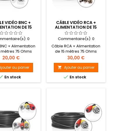
LE VIDÉO BNC +
CÂBLE VIDÉO RCA +
ENTATION DE 15
ALIMENTATION DE 15
MÈTRES
METRES
mentaire(s):
0
Commentaire(s):
0
BNC + Alimentation
Câble RCA + Alimentation
5 mètres 75 Ohms
de 15 mètres 75 Ohms
Prix
Prix
20,00 €
30,00 €
Ajouter au panier
Ajouter au panier



En stock
En stock