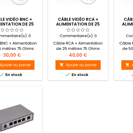
LE VIDÉO BNC +
CÂBLE VIDÉO RCA +
CÂB
ENTATION DE 25
ALIMENTATION DE 25
ALIM
MÈTRES
MÈTRES
mmentaire(s):
0
Commentaire(s):
0
Com
BNC + Alimentation
Câble RCA + Alimentation
Câble 
5 mètres 75 Ohms
de 25 mètres 75 Ohms
de 5
Prix
Prix
30,00 €
40,00 €
Ajouter au panier
Ajouter au panier




En stock
En stock