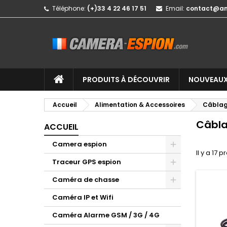
Téléphone:
(+)33 4 22 46 17 51
Email:
contact@a
PRODUITS À DÉCOUVRIR
NOUVEAUX
Accueil
Alimentation & Accessoires
Câbla
Câbl
ACCUEIL
Camera espion
Il y a 17 p
Traceur GPS espion
Caméra de chasse
Caméra IP et Wifi
Caméra Alarme GSM / 3G / 4G