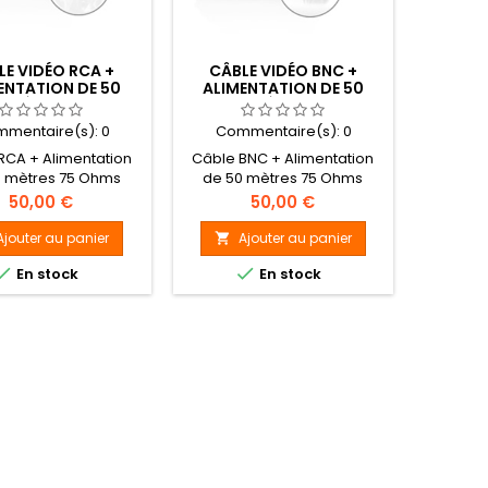
LE VIDÉO RCA +
CÂBLE VIDÉO BNC +
ENTATION DE 50
ALIMENTATION DE 50
MÈTRES
MÈTRES
mentaire(s):
0
Commentaire(s):
0
RCA + Alimentation
Câble BNC + Alimentation
0 mètres 75 Ohms
de 50 mètres 75 Ohms
Prix
Prix
50,00 €
50,00 €
Ajouter au panier
Ajouter au panier



En stock
En stock