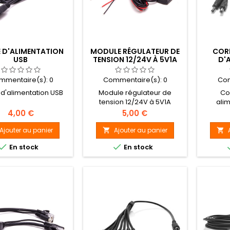
 D'ALIMENTATION
MODULE RÉGULATEUR DE
COR
USB
TENSION 12/24V À 5V1A
D'
mmentaire(s):
0
Commentaire(s):
0
Com
d'alimentation USB
Module régulateur de
Co
tension 12/24V à 5V1A
alim
Prix
Prix
4,00 €
5,00 €
Ajouter au panier
Ajouter au panier




En stock
En stock