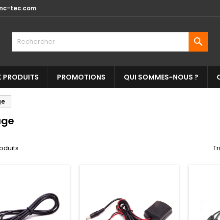
mc-tec.com

 PRODUITS
PROMOTIONS
QUI SOMMES-NOUS ?
ge
age
roduits.
Tr