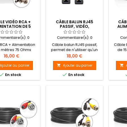
LE VIDÉO RCA +
CÂBLE BALUN RJ45
CÂB
MENTATION DE 5
PASSIF, VIDÉO,
ALIM
METRES
ALIMENTATION ET
DONNÉES (PTZ)
mmentaire(s):
0
Commentaire(s):
0
Com
RCA + Alimentation
Câble balun RJ45 passif,
Câble 
5 mètres 75 Ohms
permet de n'utiliser qu'un
de 1
seul câble RJ45 pour
Prix
Prix
16,00 €
18,00 €
transporter les informations
vidéos, PTZ et l'alimentation.
Ajouter au panier
Ajouter au panier




En stock
En stock