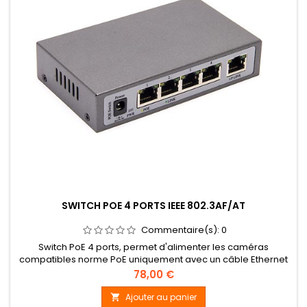
SWITCH POE 4 PORTS IEEE 802.3AF/AT
Commentaire(s):
0
Switch PoE 4 ports, permet d'alimenter les caméras
compatibles norme PoE uniquement avec un câble Ethernet
RJ45, répond à la norme PoE IEEE 802.3af/at (14.4w, 30w).
Prix
78,00 €
Ajouter au panier
