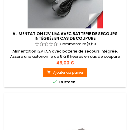
ALIMENTATION 12V 1.5A AVEC BATTERIE DE SECOURS
INTÉGRÉE EN CAS DE COUPURE
Commentaire(s):
0
Alimentation 12V 1.5A avec batterie de secours intégrée.
Assure une autonomie de 5 à 8 heures en cas de coupure
(suivant consommation de l'appareil). Idéale pour caméras,
Prix
49,00 €
routeur et petits appareils en 12V.
Ajouter au panier


En stock