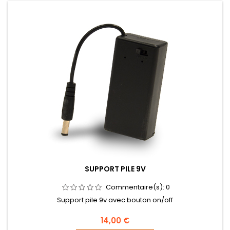
SUPPORT PILE 9V
Commentaire(s):
0
Support pile 9v avec bouton on/off
Prix
14,00 €