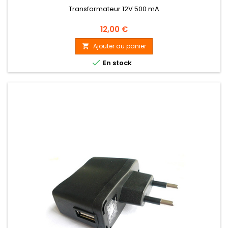
Transformateur 12V 500 mA
Prix
12,00 €
Ajouter au panier


En stock