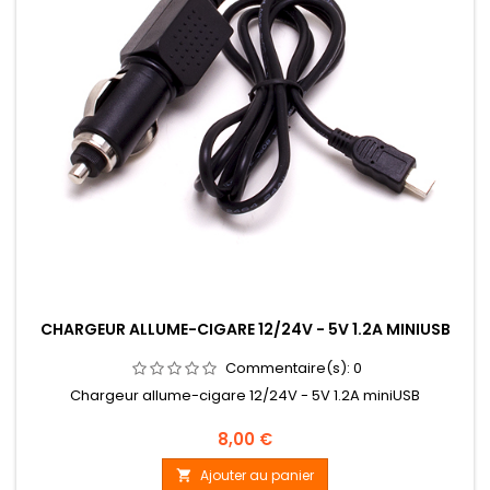
CHARGEUR ALLUME-CIGARE 12/24V - 5V 1.2A MINIUSB
Commentaire(s):
0
Chargeur allume-cigare 12/24V - 5V 1.2A miniUSB
Prix
8,00 €
Ajouter au panier
