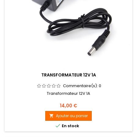
TRANSFORMATEUR 12V 1A
Commentaire(s):
0
Transformateur 12V 1A
Prix
14,00 €
Ajouter au panier


En stock