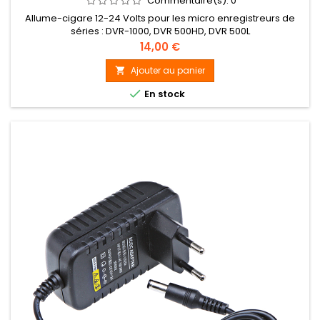
Commentaire(s):
0
Allume-cigare 12-24 Volts pour les micro enregistreurs de
séries : DVR-1000, DVR 500HD, DVR 500L
Prix
14,00 €
Ajouter au panier


En stock