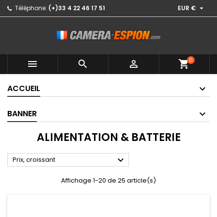

Téléphone:
(+)33 4 22 46 17 51
EUR €
0



shopping_cart
ACCUEIL
BANNER
ALIMENTATION & BATTERIE

Prix, croissant
Affichage 1-20 de 25 article(s)