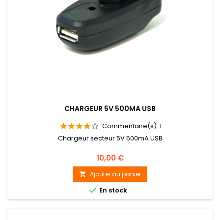
CHARGEUR 5V 500MA USB
Commentaire(s):
1
Chargeur secteur 5V 500mA USB
Prix
10,00 €
Ajouter au panier


En stock