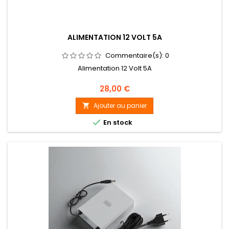
ALIMENTATION 12 VOLT 5A
Commentaire(s):
0
Alimentation 12 Volt 5A
Prix
28,00 €
Ajouter au panier


En stock