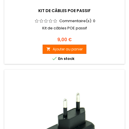
KIT DE CÂBLES POE PASSIF
Commentaire(s):
0
Kit de câbles POE passif
Prix
9,00 €
Ajouter au panier


En stock