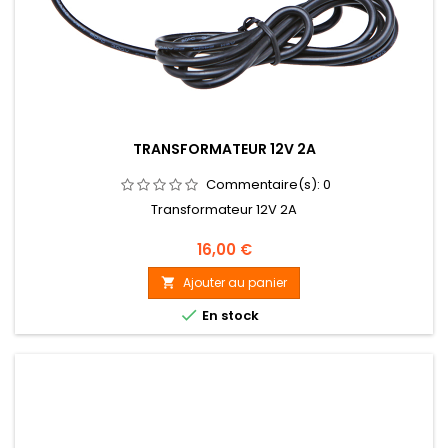
TRANSFORMATEUR 12V 2A
Commentaire(s):
0
Transformateur 12V 2A
Prix
16,00 €
Ajouter au panier


En stock