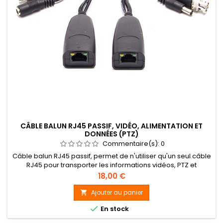
CÂBLE BALUN RJ45 PASSIF, VIDÉO, ALIMENTATION ET
DONNÉES (PTZ)
Commentaire(s):
0
Câble balun RJ45 passif, permet de n'utiliser qu'un seul câble
RJ45 pour transporter les informations vidéos, PTZ et
l'alimentation.
Prix
18,00 €
Ajouter au panier


En stock