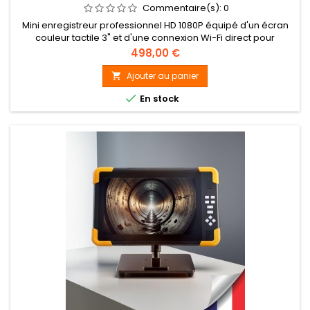
IOS & ANDROID
Commentaire(s):
0
Mini enregistreur professionnel HD 1080P équipé d'un écran
couleur tactile 3" et d'une connexion Wi-Fi direct pour
visualiser et paramétrer l'envoi depuis un smartphone /
Prix
498,00 €
tablette iOS ou Android, enregistrement en continu ou à la
détection de mouvement sur carte microSD jusqu'à 32 Go
Ajouter au panier

maximum (16 Go fournie), Résolution vidéo HD 1080P soit

En stock
1920x1080 pixels...