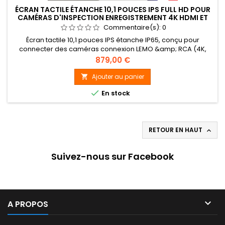
ÉCRAN TACTILE ÉTANCHE 10,1 POUCES IPS FULL HD POUR
CAMÉRAS D'INSPECTION ENREGISTREMENT 4K HDMI ET
WIFI INTÉGRÉ
Commentaire(s):
0
Écran tactile 10,1 pouces IPS étanche IP65, conçu pour
connecter des caméras connexion LEMO &amp; RCA (4K,
AHD, CVBS), avec enregistrement H.265, sortie HDMI, WiFi
Prix
879,00 €
intégré, et batterie interchangeable. Idéal pour les
environnements professionnels exigeants.
Ajouter au panier


En stock
RETOUR EN HAUT

Suivez-nous sur Facebook

A PROPOS