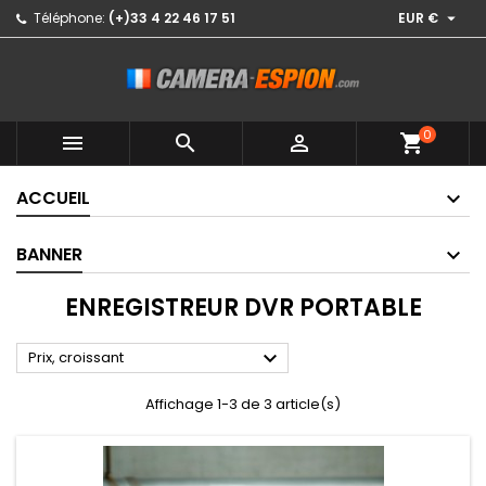

Téléphone:
(+)33 4 22 46 17 51
EUR €
0



shopping_cart
ACCUEIL
BANNER
ENREGISTREUR DVR PORTABLE

Prix, croissant
Affichage 1-3 de 3 article(s)