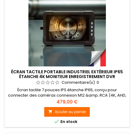
ÉCRAN TACTILE PORTABLE INDUSTRIEL EXTÉRIEUR IP65
ÉTANCHE 4K MONITEUR ENREGISTREMENT DVR
Commentaire(s):
0
Écran tactile 7 pouces IPS étanche IP65, conçu pour
connecter des caméras connexion M12 &amp; RCA (4K, AHD,
CVBS), avec enregistrement H.265, sortie HDMI, WiFi intégré,
Prix
479,00 €
et batterie interchangeable. Idéal pour les environnements
professionnels exigeants.
Ajouter au panier


En stock