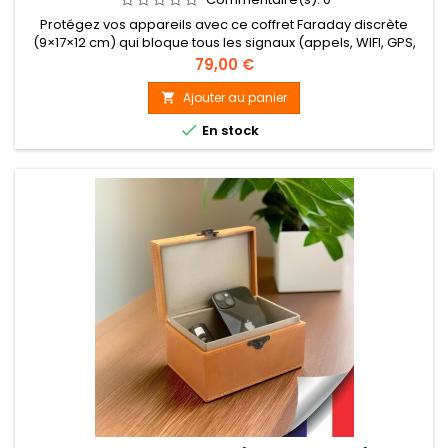
Protégez vos appareils avec ce coffret Faraday discrète
(9×17×12 cm) qui bloque tous les signaux (appels, WIFI, GPS,
RFID, etc.) pour une sécurité totale. Son blindage premium et
Prix
79,00 €
son extérieur en cuir assurent la protection des clés, cartes
bancaires et appareils électroniques contre le piratage et le
Ajouter au panier

vol d’identité. Une solution pratique et élégante pour...

En stock