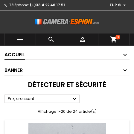

Téléphone:
(+)33 4 22 46 17 51
EUR €
0



shopping_cart
ACCUEIL
BANNER
DÉTECTEUR ET SÉCURITÉ

Prix, croissant
Affichage 1-20 de 24 article(s)