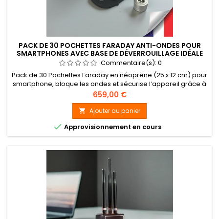
PACK DE 30 POCHETTES FARADAY ANTI-ONDES POUR
SMARTPHONES AVEC BASE DE DÉVERROUILLAGE IDÉALE
ÉCOLES ET ÉTABLISSEMENTS SCOLAIRES
Commentaire(s):
0
Pack de 30 Pochettes Faraday en néoprène (25 x 12 cm) pour
smartphone, bloque les ondes et sécurise l’appareil grâce à
sa fermeture magnétique anti-vol. Idéale pour écoles et
Prix
659,00 €
établissements scolaires, avec base de démagnétisation
Ajouter au panier


Approvisionnement en cours