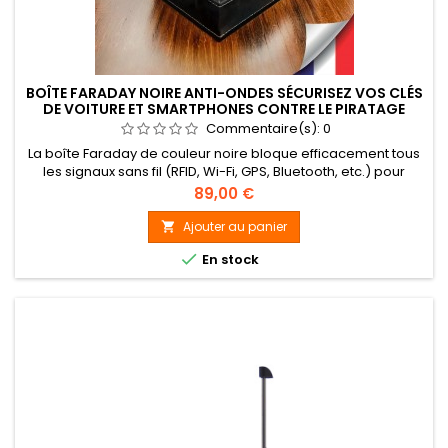
BOÎTE FARADAY NOIRE ANTI-ONDES SÉCURISEZ VOS CLÉS
DE VOITURE ET SMARTPHONES CONTRE LE PIRATAGE
Commentaire(s):
0
La boîte Faraday de couleur noire bloque efficacement tous
les signaux sans fil (RFID, Wi-Fi, GPS, Bluetooth, etc.) pour
protéger vos appareils contre le piratage, le suivi et
Prix
89,00 €
l'espionnage. Avec son blindage en titane RF double couche
et son extérieur en cuir élégant, elle neutralise les signaux de
Ajouter au panier

clés de voiture, smartphones et cartes sans contact....

En stock