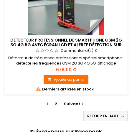
DÉTECTEUR PROFESSIONNEL DE SMARTPHONE GSM 2G
3G 4G 5G AVEC ÉCRAN LCD ET ALERTE DÉTECTION SUR
SORTIE ALARME RELAIS
Commentaire(s):
0
Détecteur de fréquence professionnel spécial smartphone :
détecte les fréquences GSM 2G 3G 4G 5G, affichage
indication de détection sur écran LCD, alerte détection par
Prix
678,00 €
bip sonore ou silencieux avec écouteur et sur sortie d'alarme
(NO-COM-NC), détection de quelque centimètres jusqu'à 20
Ajouter au panier

mètres de portée, fonctionne alimentation secteur (5V)

Derniers articles en stock
fournie et sur...
1
2
Suivant

RETOUR EN HAUT

Suivez-nous sur Facebook