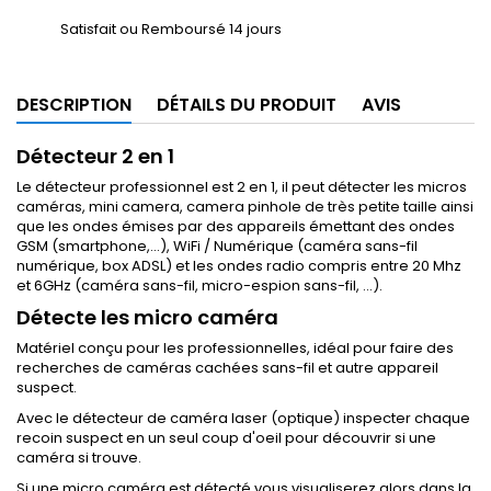
Satisfait ou Remboursé 14 jours
DESCRIPTION
DÉTAILS DU PRODUIT
AVIS
Détecteur 2 en 1
Le détecteur professionnel est 2 en 1, il peut détecter les micros
caméras, mini camera, camera pinhole de très petite taille ainsi
que les ondes émises par des appareils émettant des ondes
GSM (smartphone,...), WiFi / Numérique (caméra sans-fil
numérique, box ADSL) et les ondes radio compris entre 20 Mhz
et 6GHz (caméra sans-fil, micro-espion sans-fil, ...).
Détecte les micro caméra
Matériel conçu pour les professionnelles, idéal pour faire des
recherches de caméras cachées sans-fil et autre appareil
suspect.
Avec le détecteur de caméra laser (optique) inspecter chaque
recoin suspect en un seul coup d'oeil pour découvrir si une
caméra si trouve.
Si une micro caméra est détecté vous visualiserez alors dans la