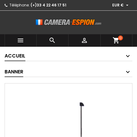

Téléphone:
(+)33 4 22 46 17 51
EUR €
0



shopping_cart
ACCUEIL
BANNER