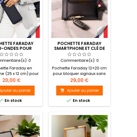
HETTE FARADAY
POCHETTE FARADAY
I-ONDES POUR
SMARTPHONE ET CLÉ DE
HONES ÉTUI ANTI-
VOITURE ANTI-ONDE
AGNÉTIQUE SANS
mentaire(s):
0
Commentaire(s):
0
E, IDÉALE POUR
ÉCOLES ET
ette Faraday en
Pochette Faraday 12×20 cm
ABLISSEMENTS
e (25 x 12 cm) pour
pour bloquer signaux sans
SCOLAIRES
phone, bloque les
fil (WiFi, Bluetooth, RFID) et
Prix
Prix
20,00 €
29,00 €
 sécurise l’appareil
protéger vos appareils
e à sa fermeture
électroniques. Idéale
Ajouter au panier
Ajouter au panier

que anti-vol. Idéale
contre le piratage et la


En stock
En stock
our écoles et
fraude d’identité.
ssements scolaires,
tion kit et base de
magnétisation
disponible.