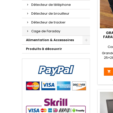
Détecteur de téléphone
Détecteur de brouilleur
Détecteur de tracker
Cage de Faraday
GRA
FARA
Alimentation & Accessoires
POUR
DE VO
Co
Produits à découvrir
R
Grande
25×2
sign
Bluetoo

élec
contr
fr