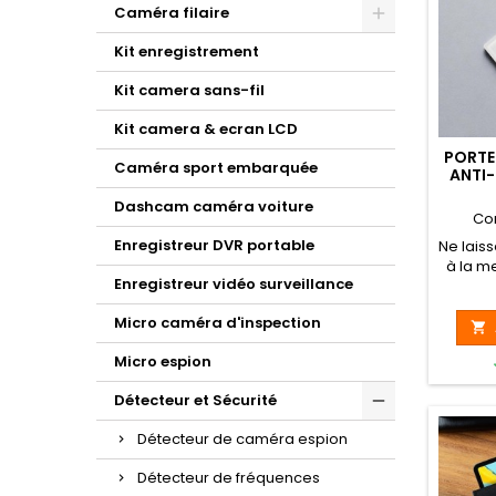
Caméra filaire
Kit enregistrement
Kit camera sans-fil
Kit camera & ecran LCD
PORTE
Caméra sport embarquée
ANTI-
Dashcam caméra voiture
Co
Enregistreur DVR portable
Ne lais
à la me
Enregistreur vidéo surveillance
porte-
protèg
Micro caméra d'inspection
cartes b

Micro espion
Détecteur et Sécurité
Détecteur de caméra espion
Détecteur de fréquences