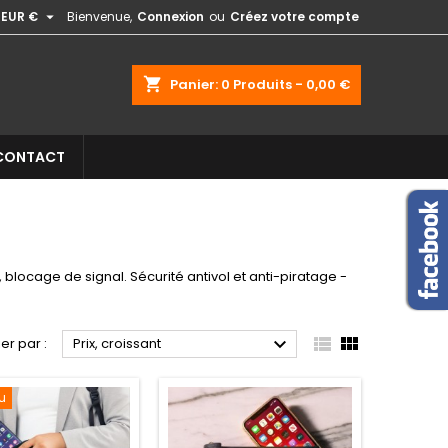

EUR €
Bienvenue,
Connexion
ou
Créez votre compte
shopping_cart
Panier:
0
Produits - 0,00 €
CONTACT
 blocage de signal. Sécurité antivol et anti-piratage -



ier par :
Prix, croissant
u