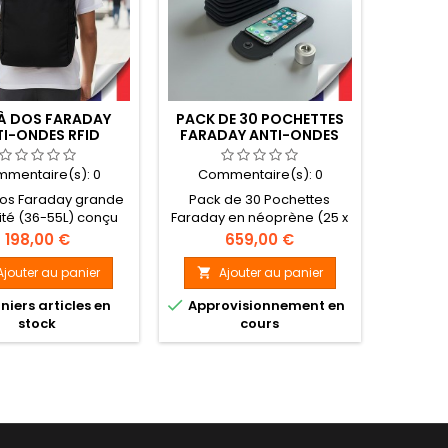
voiture et...
À DOS FARADAY
PACK DE 30 POCHETTES
I-ONDES RFID
FARADAY ANTI-ONDES
AGE PROTECTION
POUR SMARTPHONES
FI TÉLÉPHONE 55L
AVEC BASE DE
mentaire(s):
0
Commentaire(s):
0
NOIR
DÉVERROUILLAGE IDÉALE
ÉCOLES ET
dos Faraday grande
Pack de 30 Pochettes
ÉTABLISSEMENTS
té (36-55L) conçu
Faraday en néoprène (25 x
SCOLAIRES
loquer les signaux
12 cm) pour smartphone,
Prix
Prix
198,00 €
659,00 €
GPS, WiFi et réseaux
bloque les ondes et
iles. Idéal pour
sécurise l’appareil grâce à
Ajouter au panier
Ajouter au panier

ger vos appareils
sa fermeture magnétique

niers articles en
Approvisionnement en
roniques contre le
anti-vol. Idéale pour écoles
stock
cours
e, le tracking et les
et établissements scolaires,
interférences
avec base de
tromagnétiques.
démagnétisation