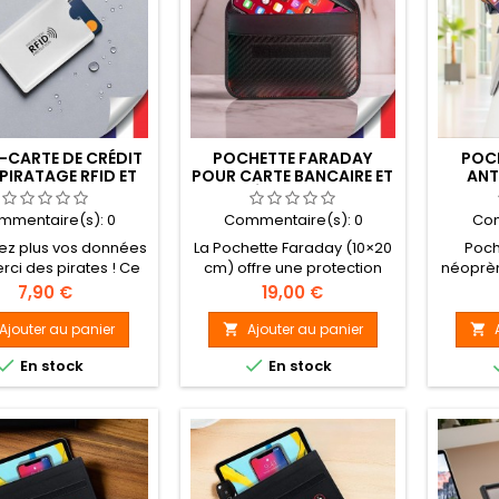
-CARTE DE CRÉDIT
POCHETTE FARADAY
POC
PIRATAGE RFID ET
POUR CARTE BANCAIRE ET
ANT
NFC
CLÉ DE VOITURE
SMARTP
PROTECTION ANTI-
VOL M
mmentaire(s):
0
Commentaire(s):
0
Com
ONDES RFID
BAS
sez plus vos données
La Pochette Faraday (10×20
Poch
ÉT
rci des pirates ! Ce
cm) offre une protection
néoprèn
carte anti RFID/NFC
complète contre les
smart
Prix
Prix
7,90 €
19,00 €
e efficacement vos
signaux sans fil, sécurisant
ondes et
ancaires. Fin, fiable,
vos appareils électroniques
grâc
Ajouter au panier
Ajouter au panier


certifié TÜV.
contre le piratage, le suivi et
magnéti


En stock
En stock
l'espionnage. Son blindage
p
en titane RF double couche
établi
et nylon balistique
avec op
waterproof bloque appels,
dé
SMS, WIFI, GPS, Bluetooth,
NFC et RFID. Idéale pour
cartes sans contact,