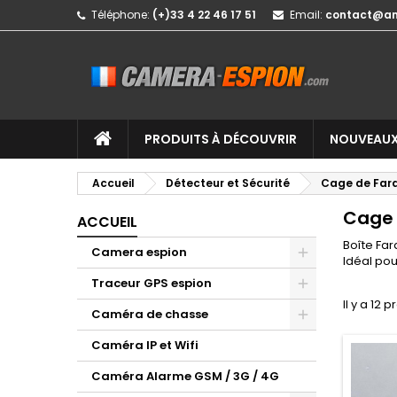
Téléphone:
(+)33 4 22 46 17 51
Email:
contact@a
PRODUITS À DÉCOUVRIR
NOUVEAUX
Accueil
Détecteur et Sécurité
Cage de Far
Cage 
ACCUEIL
Boîte Far
Camera espion
Idéal po
Traceur GPS espion
Il y a 12 p
Caméra de chasse
Caméra IP et Wifi
Caméra Alarme GSM / 3G / 4G