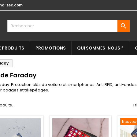
mc-tec.com

 PRODUITS
PROMOTIONS
QUI SOMMES-NOUS ?
aday
de Faraday
aday. Protection clés de voiture et smartphones. Anti RFID, anti-ondes,
ur badges et télépéages.
roduits.
Tr
Nouvea