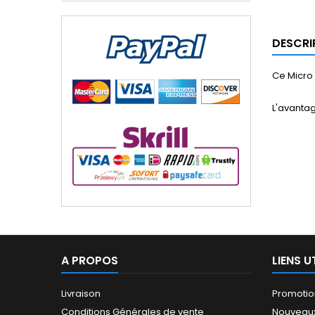
DESCRI
Ce Micro 
L'avantag
A PROPOS
LIENS U
Livraison
Promotio
Conditions Générales de vente
Nouveaux