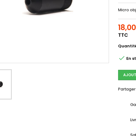
Micro ob
18,0
TTC
Quantit

En s
AJOUT
Partager
Ga
Li
Sa