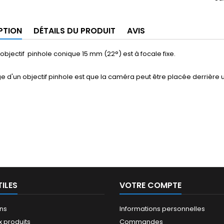
PTION
DÉTAILS DU PRODUIT
AVIS
objectif pinhole conique 15 mm (22°) est à focale fixe.
e d'un objectif pinhole est que la caméra peut être placée derrière u
TILES
VOTRE COMPTE
ns
Informations personnelles
 produits
Commandes