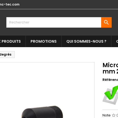
mc-tec.com

 PRODUITS
PROMOTIONS
QUI SOMMES-NOUS ?
 degrés
Micro
mm 2
Référen
Note