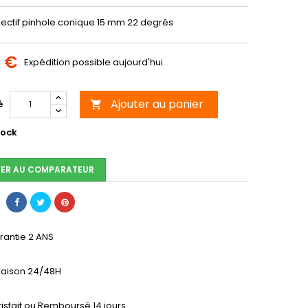
jectif pinhole conique 15 mm 22 degrés
0 €
Expédition possible aujourd'hui
Ajouter au panier
é

tock
ER AU COMPARATEUR
rantie 2 ANS
vraison 24/48H
tisfait ou Remboursé 14 jours