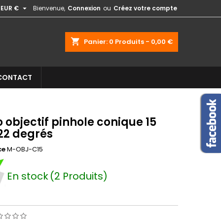

EUR €
Bienvenue,
Connexion
ou
Créez votre compte
shopping_cart
Panier:
0
Produits - 0,00 €
CONTACT
 objectif pinhole conique 15
2 degrés
ce
M-OBJ-C15
En stock
(2 Produits)