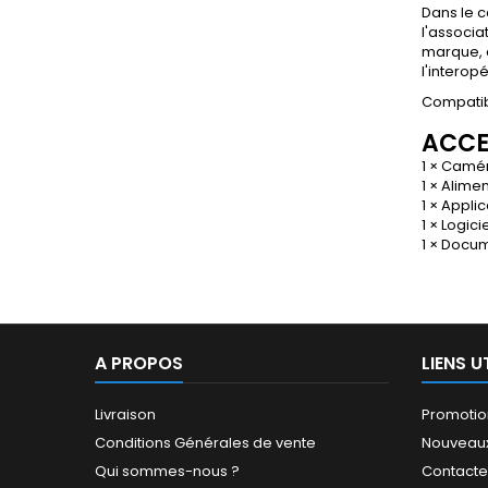
Dans le c
l'associa
marque, 
l'interop
Compatib
ACCE
1 × Camér
1 × Alime
1 × Appli
1 × Logi
1 × Docum
A PROPOS
LIENS U
Livraison
Promotio
Conditions Générales de vente
Nouveaux
Qui sommes-nous ?
Contact