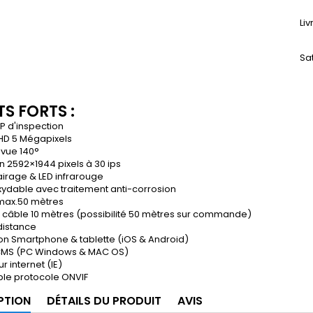
Li
Sa
S FORTS :
P d'inspection
HD 5 Mégapixels
 vue 140°
n 2592×1944 pixels à 30 ips
airage & LED infrarouge
xydable avec traitement anti-corrosion
max.50 mètres
 câble 10 mètres (possibilité 50 mètres sur commande)
distance
on Smartphone & tablette (iOS & Android)
 CMS (PC Windows & MAC OS)
r internet (IE)
le protocole ONVIF
PTION
DÉTAILS DU PRODUIT
AVIS