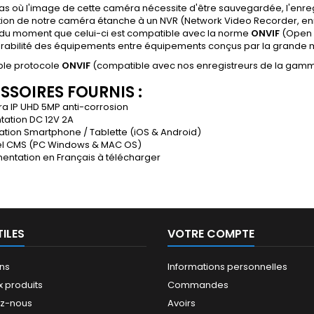
as où l'image de cette caméra nécessite d'être sauvegardée, l'enreg
tion de notre caméra étanche à un NVR (Network Video Recorder, enr
du moment que celui-ci est compatible avec la norme
ONVIF
(Open N
érabilité des équipements entre équipements conçus par la grande ma
le protocole
ONVIF
(compatible avec nos enregistreurs de la gam
SSOIRES FOURNIS :
a IP UHD 5MP anti-corrosion
ntation DC 12V 2A
cation Smartphone / Tablette (iOS & Android)
ciel CMS (PC Windows & MAC OS)
entation en Français à télécharger
TILES
VOTRE COMPTE
ns
Informations personnelles
 produits
Commandes
ez-nous
Avoirs