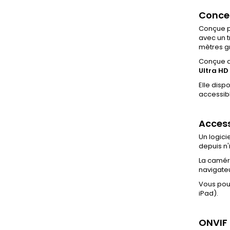
Concep
Conçue p
avec un t
mètres gr
Conçue 
Ultra HD
Elle disp
accessibl
Access
Un logici
depuis n
La caméra
navigateu
Vous pou
iPad).
ONVIF