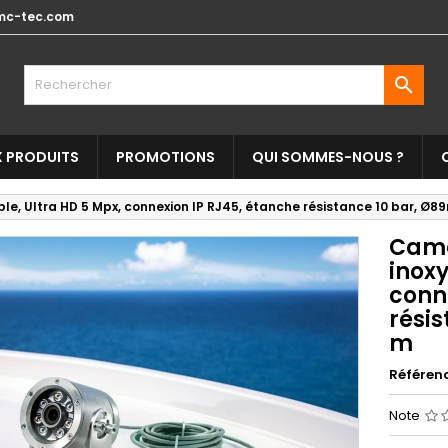
mc-tec.com

 PRODUITS
PROMOTIONS
QUI SOMMES-NOUS ?
e, Ultra HD 5 Mpx, connexion IP RJ45, étanche résistance 10 bar, Ø8
Camé
inoxy
conn
rési
m
Référen
Note