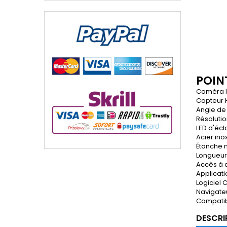
POINT
Caméra I
Capteur 
Angle de
Résolutio
LED d'écl
Acier ino
Étanche 
Longueur
Accès à 
Applicati
Logiciel
Navigateu
Compatib
DESCRI