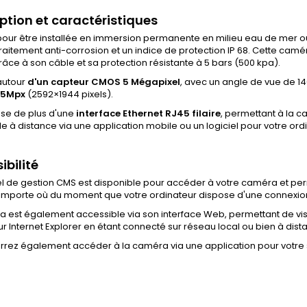
tion et caractéristiques
our être installée en immersion permanente en milieu eau de mer o
raitement anti-corrosion et un indice de protection IP 68. Cette ca
âce à son câble et sa protection résistante à 5 bars (500 kpa).
autour
d'un capteur CMOS 5 Mégapixel
, avec un angle de vue de 1
 5Mpx
(
2592×1944
pixels).
ose de plus d'une
interface Ethernet RJ45 filaire
, permettant à la ca
e à distance via une application mobile ou un logiciel pour votre ordi
ibilité
el de gestion CMS est disponible pour accéder à votre caméra et per
'importe où du moment que votre ordinateur dispose d'une connexion
 est également accessible via son interface Web, permettant de vis
r Internet Explorer en étant connecté sur réseau local ou bien à dist
rrez également accéder à la caméra via une application pour votre 