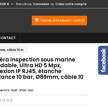

EUR €
Bienvenue,
Connexion
ou
Créez votre compte
shopping_cart
Panier:
0
Produits - 0,00 €
CONTACT
9mm, câble 10 m
ra inspection sous marine
dable, Ultra HD 5 Mpx,
exion IP RJ45, étanche
stance 10 bar, Ø89mm, câble 10
ce
NVS-5MP-IP68-10M