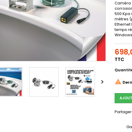
Caméra s
corrosio
500 Kpa s
mètres (
Ethernet
temps ré
Windows
698,
TTC
Quantit


Derni
AJOUT
Partager
Ga