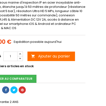
ous marine d'inspection IP en acier inoxydable anti-
n, étanche jusqu'à 50 mètres de profondeur (résistance
oit 5 bar), résolution Ultra HD 5 MPx, longueur câble 10
possibilité 50 mètres sur commande), connexion
 RJ45 & Alimentation DC 12V 2A, accès à distance en
el sur smartphone iOS & Android et ordinateur PC
 & MAC OS
00 €
Expédition possible aujourd'hui
Ajouter au panier
é

ers articles en stock
ER AU COMPARATEUR
rantie 2 ANS