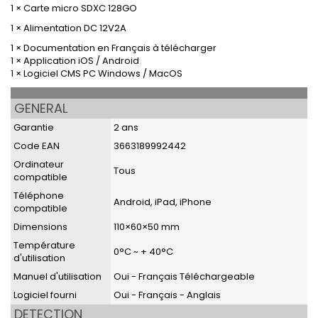
1 × Carte micro SDXC 128GO
1 × Alimentation DC 12V2A
1 × Documentation en Français à télécharger
1 × Application iOS / Android
1 × Logiciel CMS PC Windows / MacOS
GENERAL
Garantie
2 ans
Code EAN
3663189992442
Ordinateur
Tous
compatible
Téléphone
Android, iPad, iPhone
compatible
Dimensions
110×60×50 mm
Température
0°C ~ + 40°C
d'utilisation
Manuel d'utilisation
Oui - Français Téléchargeable
Logiciel fourni
Oui - Français - Anglais
DETECTION