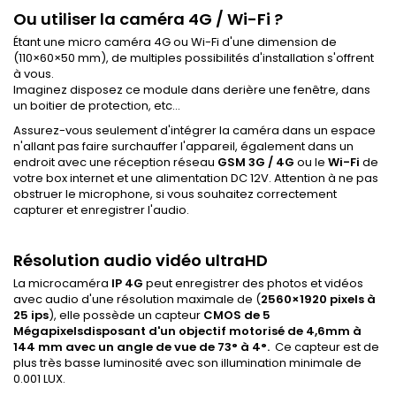
Ou utiliser la caméra 4G / Wi-Fi ?
Étant une micro caméra 4G ou Wi-Fi d'une dimension de
(110×60×50 mm), de multiples possibilités d'installation s'offrent
à vous.
Imaginez disposez ce module dans derière une fenêtre, dans
un boitier de protection, etc...
Assurez-vous seulement d'intégrer la caméra dans un espace
n'allant pas faire surchauffer l'appareil, également dans un
endroit avec une réception réseau
GSM 3G / 4G
ou le
Wi-Fi
de
votre box internet
et une alimentation DC 12V. Attention à ne pas
obstruer le microphone, si vous souhaitez correctement
capturer et enregistrer l'audio.
Résolution audio vidéo ultraHD
La microcaméra
IP 4G
peut enregistrer des photos et vidéos
avec audio d'une résolution maximale de (
2560×1920 pixels à
25 ips
), elle possède un capteur
CMOS de 5
Mégapixelsdisposant d'un objectif motorisé de 4,6mm à
144 mm avec un angle de vue de 73° à 4°
.
Ce capteur est de
plus très basse luminosité avec son illumination minimale de
0.001 LUX.