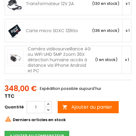
Transformateur 12V 2A
(130 en stock)
x 1
Carte micro SDXC 128Go
(136 en stock)
x 1
Caméra vidéosurveillance 4G
ou WIFI UHD 5MP Zoom 36X
détection humaine accès à
(1 en stock)
x 1
distance via iPhone Android
et PC
348,00 €
Expédition possible aujourd'hui
TTC
Ajouter au panier
Quantité


Derniers articles en stock
AJOUTER AU COMPARATEUR