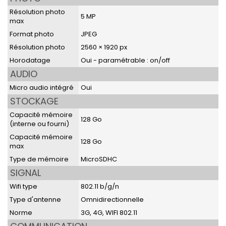
Résolution photo
5 MP
max
Format photo
JPEG
Résolution photo
2560 × 1920 px
Horodatage
Oui - paramétrable : on/off
AUDIO
Micro audio intégré
Oui
STOCKAGE
Capacité mémoire
128 Go
(interne ou fourni)
Capacité mémoire
128 Go
max
Type de mémoire
MicroSDHC
SIGNAL
Wifi type
802.11 b/g/n
Type d'antenne
Omnidirectionnelle
Norme
3G, 4G, WIFI 802.11