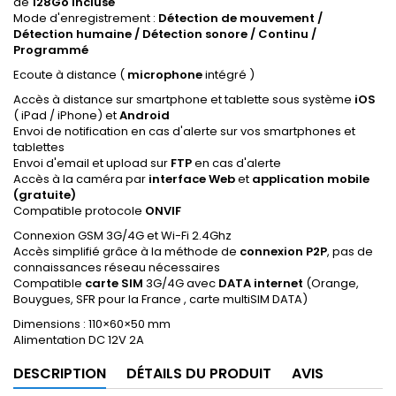
de
128Go incluse
Mode d'enregistrement :
Détection de mouvement /
Détection humaine / Détection sonore / Continu /
Programmé
Ecoute à distance (
microphone
intégré )
Accès à distance sur smartphone et tablette sous système
iOS
( iPad / iPhone) et
Android
Envoi de notification en cas d'alerte sur vos smartphones et
tablettes
Envoi d'email et upload sur
FTP
en cas d'alerte
Accès à la caméra par
interface Web
et
application mobile
(gratuite)
Compatible protocole
ONVIF
Connexion GSM 3G/4G et Wi-Fi 2.4Ghz
Accès simplifié grâce à la méthode de
connexion P2P
, pas de
connaissances réseau nécessaires
Compatible
carte SIM
3G/4G avec
DATA internet
(Orange,
Bouygues, SFR pour la France , carte multiSIM DATA)
Dimensions : 110×60×50 mm
Alimentation DC 12V 2A
DESCRIPTION
DÉTAILS DU PRODUIT
AVIS