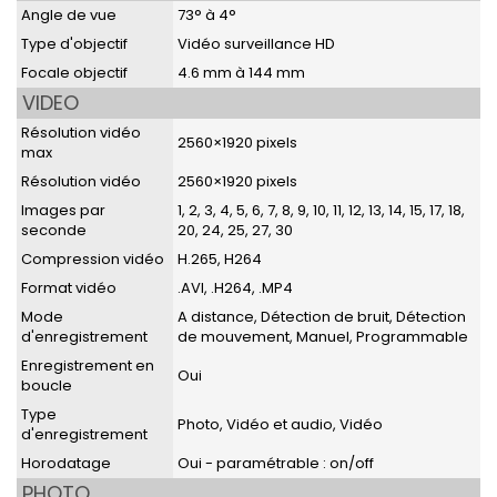
Angle de vue
73° à 4°
Type d'objectif
Vidéo surveillance HD
Focale objectif
4.6 mm à 144 mm
VIDEO
Résolution vidéo
2560×1920 pixels
max
Résolution vidéo
2560×1920 pixels
Images par
1, 2, 3, 4, 5, 6, 7, 8, 9, 10, 11, 12, 13, 14, 15, 17, 18,
seconde
20, 24, 25, 27, 30
Compression vidéo
H.265, H264
Format vidéo
.AVI, .H264, .MP4
Mode
A distance, Détection de bruit, Détection
d'enregistrement
de mouvement, Manuel, Programmable
Enregistrement en
Oui
boucle
Type
Photo, Vidéo et audio, Vidéo
d'enregistrement
Horodatage
Oui - paramétrable : on/off
PHOTO