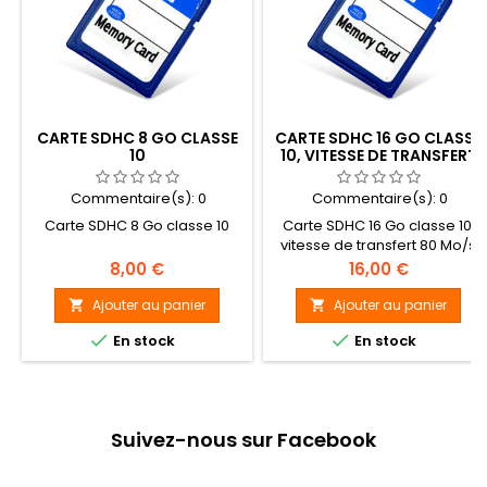
CARTE SDHC 8 GO CLASSE
CARTE SDHC 16 GO CLASSE
10
10, VITESSE DE TRANSFERT
80 MO/S
Commentaire(s):
0
Commentaire(s):
0
Carte SDHC 8 Go classe 10
Carte SDHC 16 Go classe 10,
vitesse de transfert 80 Mo/s
Prix
Prix
8,00 €
16,00 €
Ajouter au panier
Ajouter au panier




En stock
En stock
Suivez-nous sur Facebook