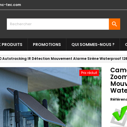
mc-tec.com

 PRODUITS
PROMOTIONS
QUI SOMMES-NOUS ?
0 Autotracking IR Détection Mouvement Alarme Sirène Waterproof 12
Camé
Prix réduit
Zoom
Mouv
Wate
Référen