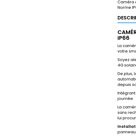
Caméra c
Norme IP
DESCRI
CAMÉR
IP66
La caméra
votre sma
Soyez ale
4G solair
De plus,
automati
depuis so
Intégrant
journée.
La camér
sans rech
lui procu
Installat
panneau 