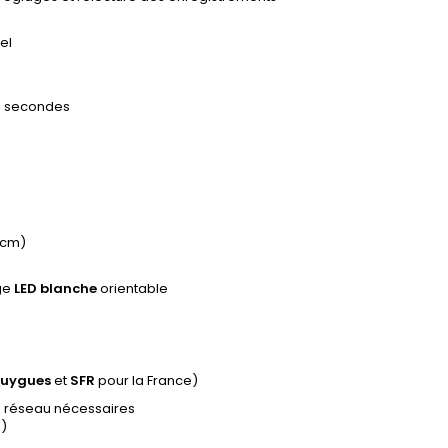
el
25 secondes
 cm)
ge
LED blanche
orientable
uygues
et
SFR
pour la France)
s réseau nécessaires
e)