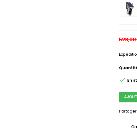
528,00
Expéditio
Quantit

En s
AJOUT
Partager
Ga