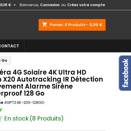

EUR €
Bienvenue,
Connexion
ou
Créez votre compte
shopping_cart
Panier:
0
Produits - 0,00 €
CONTACT
8 Go
ra 4G Solaire 4K Ultra HD
 X20 Autotracking IR Détection
ement Alarme Sirène
rproof 128 Go
ce
4GPTZ4K-20X-128GO
En stock
(8 Produits)