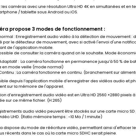
 les caméras avec une résolution Ultra HD 4K en simultanées et en te
rtphone / tablette sous Android ou iOS.
éra propose 3 modes de fonctionnement :
ormal : Enregistrement audio vidéo à la détection de mouvement : 
é par le détecteur de mouvement, avec si activé l'envoi d'une notifica
ant de l'application mobile.
 possible de consulter la caméra quand on le souhaite. Mode économi
daptatif : La caméra fonctionne en permanence jusqu’à 50 % de bat
a en mode veille (mode normal)
ontinu : La caméra fonctionne en continu. (branchement sur alimenta
ssible depuis l’application mobile d’enregistrer des vidéos audio et 
nt sur la mémoire de l'appareil.
tion d’enregistrement audio vidéo est en Ultra HD 2560 ×2880 pixels 
ée sur ce même fichier. (H.265)
istrements audio vidéo peuvent être stockés sur une carte micro SD po
vidéo UHD. (Ratio mémoire temps : ~10 Mo / 1 minute)
 dispose du mode de réécriture vidéo, permettant ainsi d'effacer le
lus récents dans le cas où la carte micro SDHC serait pleine.