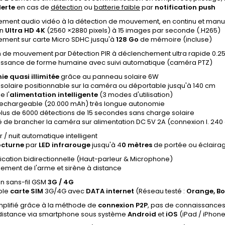
lerte
en cas de
détection
ou
batterie faible
par
notification push
rement audio vidéo à la détection de mouvement, en continu et manu
on
Ultra HD 4K
(2560 ×2880 pixels) à 15 images par seconde (.H265)
rement sur carte Micro SDHC jusqu'à
128 Go
de mémoire (incluse)
n de mouvement par Détection PIR à déclenchement ultra rapide 0.
ssance de forme humaine avec suivi automatique (caméra PTZ)
e quasi illimitée
grâce au panneau solaire 6W
solaire positionnable sur la caméra ou déportable jusqu'à 140 cm
e l'
alimentation intelligente
(3 modes d'utilisation)
 rechargeable (20.000 mAh) très longue autonomie
plus de 6000 détections de 15 secondes sans charge solaire
té de brancher la caméra sur alimentation DC 5V 2A (connexion l. 240
 / nuit automatique intelligent
octurne
par
LED infrarouge
jusqu'à 4
0 mètres
de portée ou éclaira
ation bidirectionnelle (Haut-parleur & Microphone)
ement de l'arme et sirène à distance
n sans-fil GSM
3G /
4G
ble
carte SIM
3G/4G avec
DATA internet
(Réseau testé :
Orange,
Bo
mplifié grâce à la méthode de
connexion P2P
, pas de connaissance
distance via smartphone sous système
Android
et
iOS
(iPad / iPhon