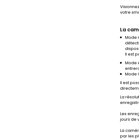
Visionnez
votre sma
La cam
Mode n
détect
dispos
Il est
Mode A
entrer
Mode C
Il est po
directeme
La résolu
enregistr
Les enreg
jours de 
La caméra
par les p