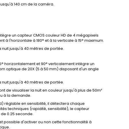
 jusqu'à 140 cm de la caméra.
intègre un capteur CMOS couleur HD de 4 mégapixels
 à l'horizontale à 180° et à la verticale à 15° maximum.
la nuit jusqu'à 40 mètres de portée.
55° horizontalement et 90° verticalement intègre un
om optique de 20X (5 à 50 mm) disposant d'un angle
la nuit jusqu'à 40 mètres de portée.
t de visualiser la nuit en couleur jusqu'à plus de 50m²
 ou à la demande.
d) réglable en sensibilité, il détectera chaque
tés techniques (rapidité, sensibilité), le capteur
s de 0.25 seconde.
st possible d'activer ou non cette fonctionnalité à
tique.