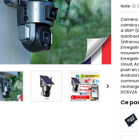
Note
Caméra s
caméra g
à 355° (h
autotrack
(infrarou
Enregist
mouvemen
Enregist
cloud, Ac
push en 
Android 
communic

recharge
DC5V2A
Ce pa