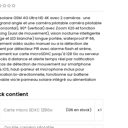
olaire GSM 4G Ultra HD 4K avec 2 caméras : une
rand angle et une caméra pilotable caméra pilotable
orizontal), 90° (vertical) avec Zoom X20 et fonction
ing (suivi de mouvement), vision nocturne intelligente
ge et LED blanche) longue portée, waterproof IP 66,
rement vidéo audio manuel ou a la détection de
t par détecteur PIR avec alarme flash et sirène,
rement sur carte microSDHC jusqu'à 128 Go ou serveur
cès à distance et alerte temps réel par notification
cas de détection de mouvement sur smartphone
& iOS, haut-parleur et microphone inclus pour
ation bi-directionnelle, fonctionne sur batterie
able via le panneau solaire intégré ou alimentation
ck contient
Carte micro SDXC 128Go
(136 en stock)
x 1
Double caméra pilotable