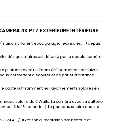
MÉRA 4K PTZ EXTÉRIEURE INTÉRIEURE
son, villa, entrepôt, garage, lieux isolés, ...) depuis
ette, dès qu'un intrus est détecté par la double caméra
ra pilotable avec un Zoom X20 permettant de suivre
ous permettant d'écouter et de parler à distance
'elle capte suffisamment les rayonnements solaires en
nneau solaire de 6 Watts. La caméra avec sa batterie
vement (de 15 secondes)
. Le panneau solaire quant à
 GSM 4G / 3G et son alimentation par batterie et