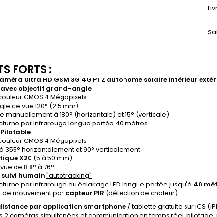
Li
Sa
S FORTS :
améra Ultra HD GSM 3G 4G PTZ autonome solaire intérieur extéri
avec objectif grand-angle
couleur CMOS 4 Mégapixels
gle de vue 120° (2.5 mm)
e manuellement à 180° (horizontale) et 15° (verticale)
cturne par infrarouge longue portée 40 mètres
Pilotable
couleur CMOS 4 Mégapixels
 à 355° horizontalement et 90° verticalement
tique X20
(5 à 50 mm)
vue de 8.8° à 76°
 suivi humain
"autotracking"
cturne par infrarouge ou éclairage LED longue portée jusqu'à
40 mèt
n de mouvement par
capteur PIR
(détection de chaleur)
distance par application smartphone
/ tablette gratuite sur iOS (
s 2 caméras simultanées et communication en temps réel, pilotage, 