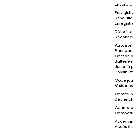
Envoi d'
a
Enregist
Résoluti
Enregist
Détectio
Reconnai
Autonomi
Panneau 
Gestion d
Batterie
Jusqu'à 
Possibili
Mode jour
Vision n
Communic
Déclench
Connexio
Compati
Accès si
Accès à 