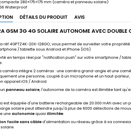
ompacte 280×175×175 mm (caméra et panneau solaire)
66 Waterproof
PTION
DÉTAILS DU PRODUIT
AVIS
A GSM 3G 4G SOLAIRE AUTONOME AVEC DOUBLE CA
 réf.4GPTZ4K-20X-128GO, vous permet de surveiller votre propriété (mai
rtphone / tablette sous Android et iPhone (iOS).
rté en temps réel par "notification push" sur votre smartphone / tabl
e.
 la caméra intègre 2 caméras : une caméra grand-angle et une camé
quement une personne, couplé à un microphone et un haut-parleur, v
n appareil iOS / Android.
 un
panneau solaire
, l'autonomie de la caméra est illimitée tant qu
a est équipée d'une batterie rechargeable de 20.000 mAh avec un pa
arge solaire peut atteindre
jusqu'à plus de 6000 détections de mou
re une
autonomie
quasi
illimitée
.
ion facile
sans câble
d'alimentation ou réseau grâce à sa connexion
solaire.