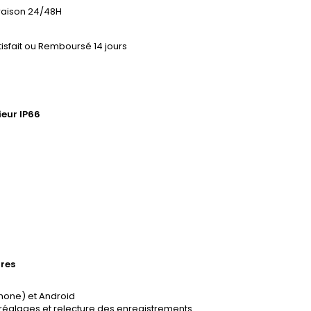
vraison 24/48H
tisfait ou Remboursé 14 jours
eur IP66
res
iPhone) et Android
réglages et relecture des enregistrements