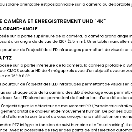
u solaire orientable est positionnable sur la caméra ou déportable
E CAMÉRA ET ENREGISTREMENT UHD "4K"
A GRAND-ANGLE
osée sur la partie supérieure de la caméra, la caméra grand angle 
osant d'un angle de de vue de 120° (2.5 mm). Orientable manuellement
le pourtour de l'objectif des LED infrarouges permettant de visualiser 
 PTZ
sposée sur la partie inférieure de la caméra, la caméra pilotable à 3
eur CMOS couleur HD de 4 mégapixels avec d'un objectif avec un zo
ue de 76° à 8.8°.
le pourtour de l'objectif des LED infrarouges permettant de visualiser 
lus sur chaque côté de la caméra des LED d'éclairage vous permettron
urface. Ses LED blanches permettent de flasher lors d'une détection
 l'objectif figure le détecteur de mouvement PIR (Pyroelectric InfraRe
gement brutal de chaleur et de mouvement humain.
De par ses quali
et d'allumer la caméra et de vous envoyer une notification en moin
améra PTZ intègre la fonction de suivi humaine dite "autotracking", il e
ance. Avec la possibilité de régler des points de présélection automa