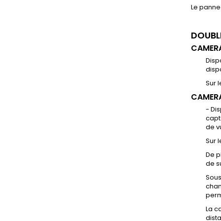
Le pannea
DOUBL
CAMER
Disp
disp
Sur 
CAMERA
- Di
capt
de v
Sur 
De p
de s
Sous
chan
perm
La c
dist