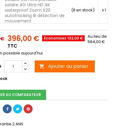
solaire 4G Ultra HD 4K
waterproof Zoom X20
(8 en stock)
x 1
autotracking IR détection de
mouvement
396,00 €
Au lieu de
 €
Économisez 132,00 €
584,00 €
TTC
n possible aujourd'hui
Ajouter au panier
é

tock
ER AU COMPARATEUR
rantie 2 ANS