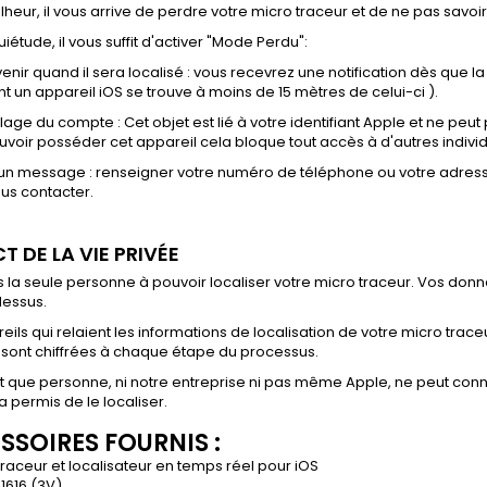
lheur, il vous arrive de perdre votre micro traceur et de ne pas savoir
uiétude, il vous suffit d'activer "Mode Perdu":
enir quand il sera localisé : vous recevrez une notification dès que l
 un appareil iOS se trouve à moins de 15 mètres de celui-ci ).
llage du compte : Cet objet est lié à votre identifiant Apple et ne peu
uvoir posséder cet appareil cela bloque tout accès à d'autres individ
 un message : renseigner votre numéro de téléphone ou votre adresse
us contacter.
T DE LA VIE PRIV
É
E
 la seule personne à pouvoir localiser votre micro traceur. Vos donné
dessus.
eils qui relaient les informations de localisation de votre micro tr
sont chiffrées à chaque étape du processus.
it que personne, ni notre entreprise ni pas même Apple, ne peut connaî
a permis de le localiser.
SSOIRES FOURNIS :
 traceur et localisateur en temps réel pour iOS
R1616 (3V)