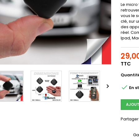
Le micro 
retrouver
vous le s
clé, sur 
des appa
réel. Co
Ipad, Ma
29,0
TTC
Quantit


En s
AJOUT
Partager
Ga