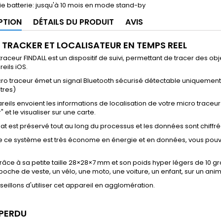
e batterie: jusqu'à 10 mois en mode stand-by
PTION
DÉTAILS DU PRODUIT
AVIS
 TRACKER ET LOCALISATEUR EN TEMPS REEL
traceur FINDALL est un dispositif de suivi, permettant de tracer des obj
eils iOS.
ro traceur émet un signal Bluetooth sécurisé détectable uniquement p
ètres)
eils envoient les informations de localisation de votre micro traceur
" et le visualiser sur une carte.
t est préservé tout au long du processus et les données sont chiffrée
 ce système est très économe en énergie et en données, vous pouv
râce à sa petite taille 28×28×7 mm et son poids hyper légers de 10 gra
poche de veste, un vélo, une moto, une voiture, un enfant, sur un anim
eillons d'utiliser cet appareil en agglomération.
PERDU