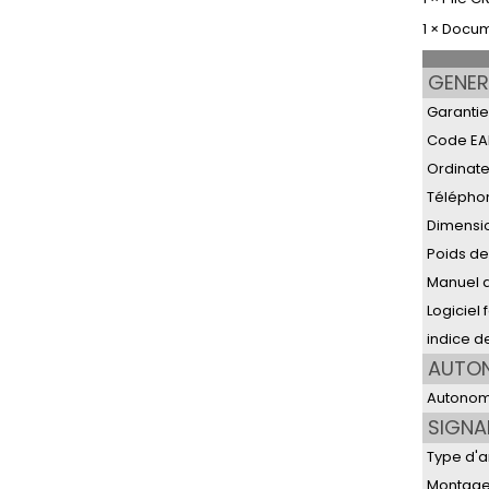
1 × Docu
GENER
Garantie
Code EA
Ordinat
Télépho
Dimensi
Poids de
Manuel d'
Logiciel 
indice d
AUTO
Autonomi
SIGNA
Type d'
Montage