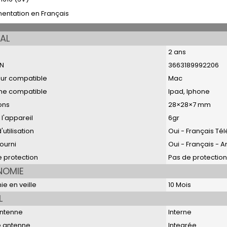
mentation en Français
AL
2 ans
N
3663189992206
eur compatible
Mac
ne compatible
Ipad, Iphone
ons
28×28×7 mm
 l'appareil
6gr
utilisation
Oui - Français T
fourni
Oui - Français - A
e protection
Pas de protection
NOMIE
e en veille
10 Mois
L
antenne
Interne
 antenne
Integrée