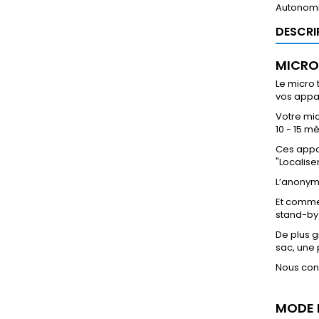
Autonomi
DESCRI
MICRO
Le micro 
vos appar
Votre mic
10 - 15 m
Ces appar
"Localiser
L’anonyma
Et comme
stand-by
De plus g
sac, une 
Nous cons
MODE 