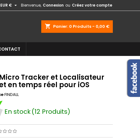

EUR €
Bienvenue,
Connexion
ou
Créez votre compte
shopping_cart
Panier:
0
Produits - 0,00 €
CONTACT
Micro Tracker et Localisateur
et en temps réel pour iOS
ce
FINDALL
En stock
(12 Produits)