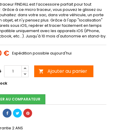
traceur FINDALL est l’accessoire parfait pour tout
. Grâce à ce micro traceur, vous pouvez le glissez ou
ouhaitez: dans votre sac, dans votre véhicule, un porte
un objet, et n'y pensez plus. Grâce à l'app "localisation"
reils sous iOS, repérer et tracer facilement en temps
mpatible uniquement avec les appareils iOS (iPhone,
cbook, etc...). Jusqu'à 10 mois d'autonomie en stand-by.
0 €
Expédition possible aujourd'hui
Ajouter au panier
é

tock
ER AU COMPARATEUR
rantie 2 ANS