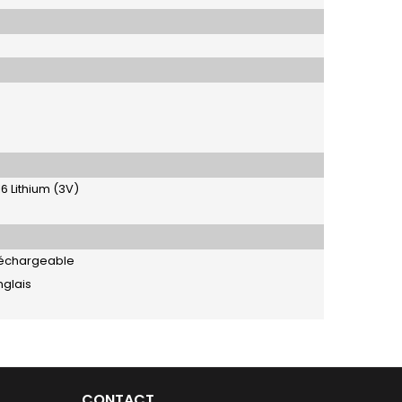
16 Lithium (3V)
éléchargeable
nglais
CONTACT