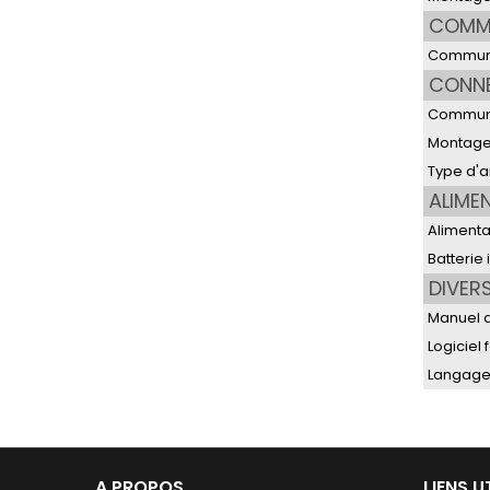
COMM
Communi
CONN
Communi
Montage
Type d'
ALIME
Alimenta
Batterie
DIVER
Manuel d'
Logiciel 
Langage
A PROPOS
LIENS U