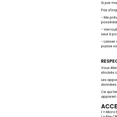
Si par ma
Pas d'inq
- Me prév
possédant
- Verroui
seul à po
- Laisser
puisse vo
RESPEC
Vous êtes
stockés 
Les appar
données 
Ce qui fa
appareil 
ACCE
1 × Micro
1 × Pile C