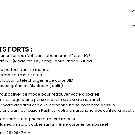
Li
Sa
S FORTS :
ceur en temps réel "sans abonnement" pour iOS
ifié MFI (Made for iOS, conçu pour iPhone & iPad)
ne partout dans le monde
précise au mètre près
lication à télécharger ni de carte SIM
reçue grâce au Bluetooth ( actif )
du: activer ce mode pour retrouver votre appareil
n message si une personne retrouve votre appareil
er votre appareil afin que personne ne se connecte dessus
iens par notification Push sur votre smartphone des qu'il sera locali
e de votre smartphone au micro traceur
lusieurs micro tracker sur la même carte en temps réel
ns: 28×28×7 mm