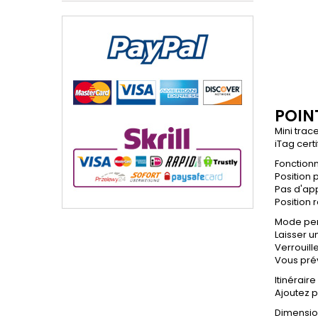
POINT
Mini tra
iTag cert
Fonction
Position 
Pas d'app
Position 
Mode per
Laisser u
Verrouill
Vous prév
Itinérair
Ajoutez p
Dimensio