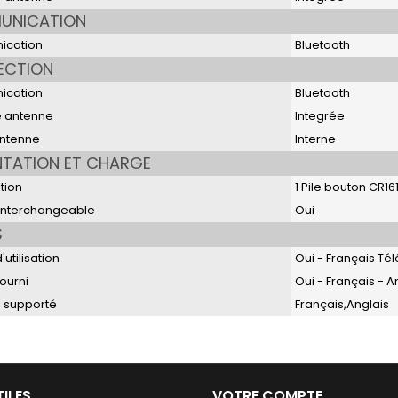
UNICATION
cation
Bluetooth
ECTION
cation
Bluetooth
 antenne
Integrée
antenne
Interne
NTATION ET CHARGE
tion
1 Pile bouton CR16
 interchangeable
Oui
S
utilisation
Oui - Français T
fourni
Oui - Français - A
 supporté
Français,Anglais
TILES
VOTRE COMPTE