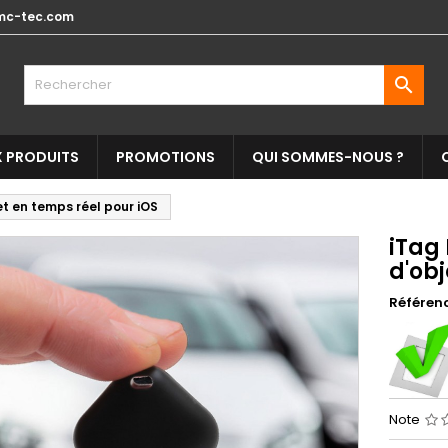
mc-tec.com

 PRODUITS
PROMOTIONS
QUI SOMMES-NOUS ?
et en temps réel pour iOS
iTag 
d'obj
Référen
Note