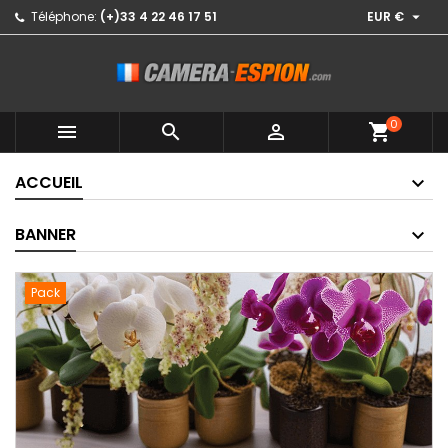

Téléphone:
(+)33 4 22 46 17 51
EUR €
0



shopping_cart
ACCUEIL
BANNER
Pack