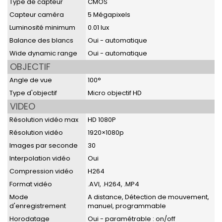
Type de capteur
CMOS
Capteur caméra
5 Mégapixels
Luminosité minimum
0.01 lux
Balance des blancs
Oui - automatique
Wide dynamic range
Oui - automatique
OBJECTIF
Angle de vue
100°
Type d'objectif
Micro objectif HD
VIDEO
Résolution vidéo max
HD 1080P
Résolution vidéo
1920×1080p
Images par seconde
30
Interpolation vidéo
Oui
Compression vidéo
H264
Format vidéo
.AVI, .H264, .MP4
Mode
A distance, Détection de mouvement,
d'enregistrement
manuel, programmable
Horodatage
Oui - paramétrable : on/off