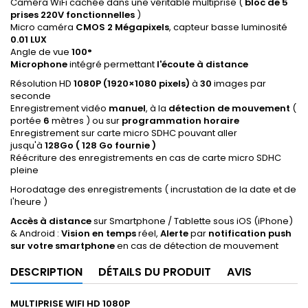
Caméra WiFi cachée dans une véritable multiprise (
bloc de 5
prises 220V fonctionnelles
)
Micro caméra
CMOS 2 Mégapixels
, capteur basse luminosité
0.01 LUX
Angle de vue
100°
Microphone
intégré permettant
l'écoute à distance
Résolution HD
1080P (1920×1080 pixels)
à
30
images par
seconde
Enregistrement vidéo
manuel
, à la
détection de mouvement
(
portée
6
mètres ) ou sur
programmation horaire
Enregistrement sur carte micro SDHC pouvant aller
jusqu'à
128Go ( 128 Go fournie )
Réécriture des enregistrements en cas de carte micro SDHC
pleine
Horodatage des enregistrements ( incrustation de la date et de
l'heure )
Accès à distance
sur Smartphone / Tablette sous iOS (iPhone)
& Android :
Vision en temps
réel,
Alerte
par
notification push
sur votre smartphone
en cas de détection de mouvement
DESCRIPTION
DÉTAILS DU PRODUIT
AVIS
MULTIPRISE WIFI HD 1080P