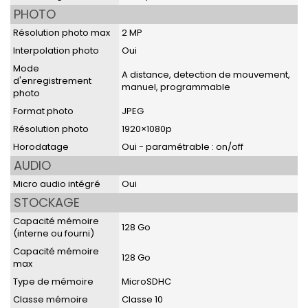
PHOTO
Résolution photo max
2 MP
Interpolation photo
Oui
Mode
A distance, detection de mouvement,
d'enregistrement
manuel, programmable
photo
Format photo
JPEG
Résolution photo
1920×1080p
Horodatage
Oui - paramétrable : on/off
AUDIO
Micro audio intégré
Oui
STOCKAGE
Capacité mémoire
128 Go
(interne ou fourni)
Capacité mémoire
128 Go
max
Type de mémoire
MicroSDHC
Classe mémoire
Classe 10