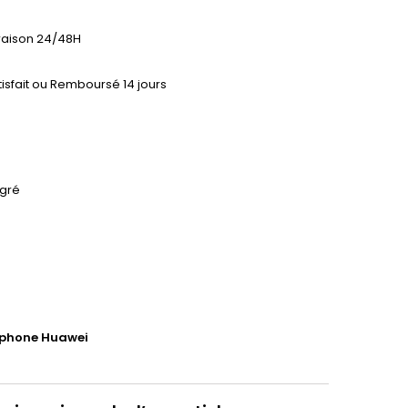
vraison 24/48H
tisfait ou Remboursé 14 jours
égré
tphone Huawei