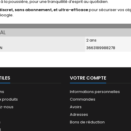
 à la poussière, pour une tranquillité d’esprit au quotidien.
 discret, sans abonnement, et ultra-efficace
pour sécuriser vos obj
Google.
AL
2 ans
N
3663189988278
TILES
VOTRE COMPTE
ns
Informations personnelles
 produits
Commandes
ez-nous
Avoirs
Adresses
s
Bons de réduction
t