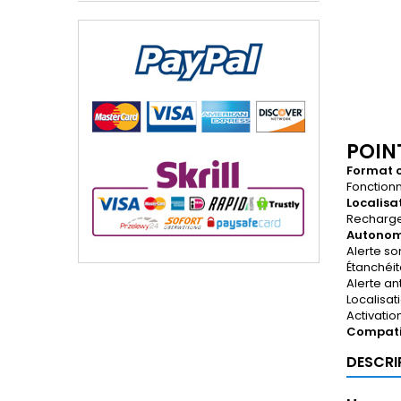
POINT
Format c
Fonctionn
Localisat
Recharge 
Autonom
Alerte so
Étanchéit
Alerte an
Localisat
Activation
Compatib
DESCRI