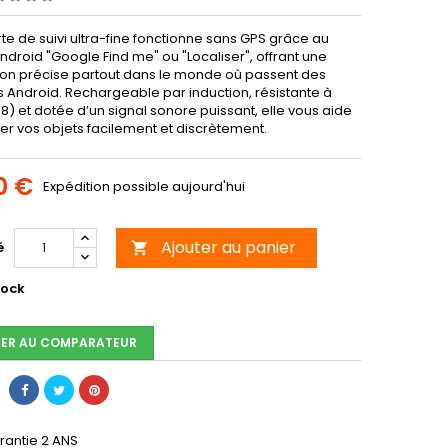
te de suivi ultra-fine fonctionne sans GPS grâce au
droid "Google Find me" ou "Localiser", offrant une
tion précise partout dans le monde où passent des
s Android. Rechargeable par induction, résistante à
68) et dotée d’un signal sonore puissant, elle vous aide
er vos objets facilement et discrètement.
0 €
Expédition possible aujourd'hui
Ajouter au panier
é

tock
ER AU COMPARATEUR
rantie 2 ANS