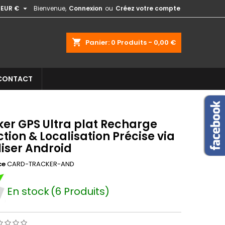

EUR €
Bienvenue,
Connexion
ou
Créez votre compte
shopping_cart
Panier:
0
Produits - 0,00 €
CONTACT
ker GPS Ultra plat Recharge
tion & Localisation Précise via
liser Android
ce
CARD-TRACKER-AND
En stock
(6 Produits)