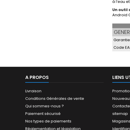
à l’eau et
Un outil
Android 
GENER
Garantie
Code EA
A PROPOS
LIENS U
Livraison
Promotio
Conditions Générales de vente
Nouveaux
Qui sommes-nous ?
Contact
Paiement sécurisé
sitemap
Nos types de paiements
Magasin
Réglementation et législation
Identifian