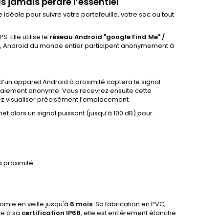
s jamais perdre l’essentiel
ée idéale pour suivre votre portefeuille, votre sac ou tout
 Elle utilise le
réseau Android "google Find Me" /
tte, Android du monde entier participent anonymement à
 d’un appareil Android à proximité captera le signal
otalement anonyme. Vous recevrez ensuite cette
ez visualiser précisément l’emplacement.
met alors un signal puissant (jusqu’à 100 dB) pour
à proximité
nomie en veille jusqu'à
6 mois
. Sa fabrication en PVC,
âce à sa
certification IP68
, elle est entièrement étanche