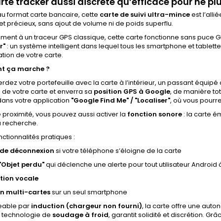
rte tracker aussi discrète qu’efficace pour ne plu
u format carte bancaire, cette
carte de suivi ultra-mince
est l’alli
et précieux, sans ajout de volume ni de poids superflu.
ment à un traceur GPS classique, cette carte fonctionne sans puce GPS.
r"
: un système intelligent dans lequel tous les smartphone et table
ation de votre carte.
 ça marche ?
erdez votre portefeuille avec la carte à l’intérieur, un passant équipé
 de votre carte et enverra sa
position GPS à Google
, de manière t
dans votre application
"Google Find Me" / "Localiser"
, où vous pourr
 proximité, vous pouvez aussi activer la
fonction sonore
: la carte é
la recherche.
nctionnalités pratiques :
 de déconnexion
si votre téléphone s’éloigne de la carte
Objet perdu"
qui déclenche une alerte pour tout utilisateur Android 
tion vocale
n multi-cartes
sur un seul smartphone
eable par
induction (chargeur non fourni)
, la carte offre une auto
 technologie de
soudage à froid
, garantit solidité et discrétion. Gr