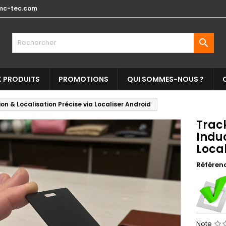
mc-tec.com

 PRODUITS
PROMOTIONS
QUI SOMMES-NOUS ?
n & Localisation Précise via Localiser Android
Trac
Induc
Loca
Référen
Note