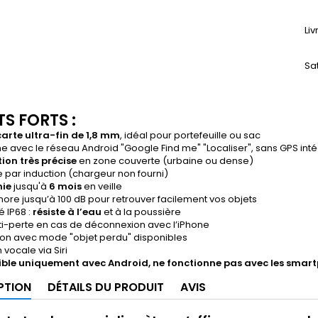
Li
Sa
S FORTS :
arte ultra-fin de 1,8 mm
, idéal pour portefeuille ou sac
e avec le réseau Android "Google Find me" "Localiser", sans GPS int
ion très précise
en zone couverte (urbaine ou dense)
par induction (chargeur non fourni)
ie
jusqu'à
6 mois
en veille
nore jusqu’à 100 dB pour retrouver facilement vos objets
é IP68 :
résiste à l’eau
et à la poussière
ti-perte en cas de déconnexion avec l’iPhone
ion avec mode "objet perdu" disponibles
 vocale via Siri
le uniquement avec Android, ne fonctionne pas avec les smar
PTION
DÉTAILS DU PRODUIT
AVIS