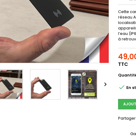
Cette car
réseau An
localisa
appareil
l’eau (IP
à retrouv
49,0
TTC
Quantit


En s
AJOUT
Partager
Ga