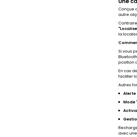
Une ca
Conçue a
autre obj
Contraire
"Localise
la localis
Comment
Si vous p
Bluetooth
position 
En cas de
faciliter 
Autres fo
Alerte
Mode "
Activa
Gestio
Recharg
avec une